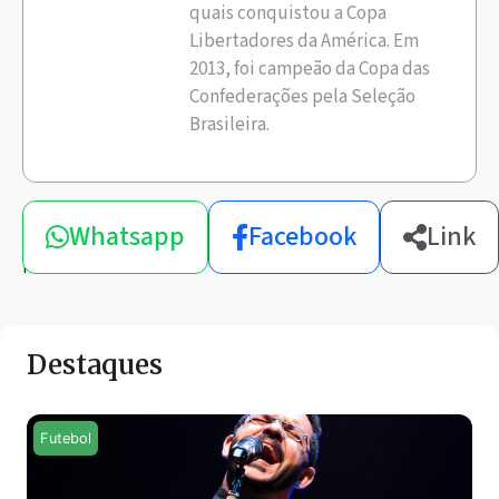
quais conquistou a Copa
Libertadores da América. Em
2013, foi campeão da Copa das
Confederações pela Seleção
Brasileira.
Compartilhe
Whatsapp
Facebook
Link
esta
notícia
Destaques