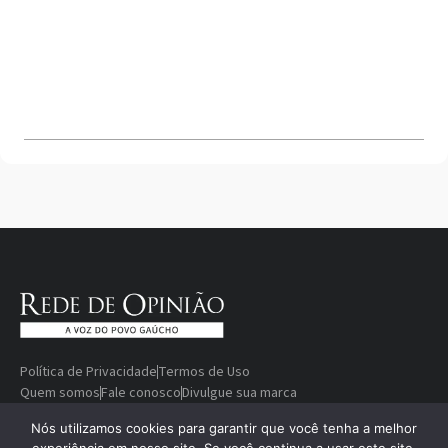
Política de Privacidade
Termos de Uso
Quem somos
Fale conosco
Divulgue sua marca
© Copyright 2000-2026 Rede De
Desenvolvido
Nós utilizamos cookies para garantir que você tenha a melhor