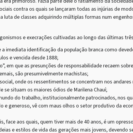
 era primoroso. Fazia parte dele o fatiamento da sociedad
ciais contra os quais se lançaram todas as injúrias de modo
ha luta de classes adquirindo múltiplas formas num engenho
gonismos e execrações cultivadas ao longo das últimas trê
s” e a imediata identificação da população branca como deve
los e vencida desde 1888;
ero”, em que as presunções de responsabilidade recaem sobr
demais, são presumivelmente machistas;
e social, onde os ressentimentos se concentram nos andares 
de se situam os maiores ódios de Marilena Chauí;
 mundo do trabalho, institucionalmente patrocinados, nos qua
 e generoso, vê com maus olhos o setor produtivo da econ
ais, face aos quais, quem tiver mais de 40 anos, é um opres
deias e estilos de vida das gerações mais jovens, devendo s