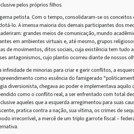
lusive pelos próprios filhos.
tagema petista. Com o tempo, consolidaram-se os conceitos 
dotá-lo. A imensa maioria dos demais participantes dos m
le aderiram: grandes meios de comunicação, mundo acadêmi
tantes em ambientes virtuais e, até mesmo, grupos religioso
 de movimentos, ditos sociais, cuja existência tem tudo a v
es antagonismos, cujo plantio ocorreu diante de nossos ol
 infinidade de minorias para criar e gerir conflitos, a esquerd
empreendimento como essência do famigerado “politicament
gia diversionista, chegava ao poder e implementava aquilo 
eendido como o conflito real, a ser enfrentado com total de
nclusive aqueles que a esquerda arregimentou para suas caus
scente, pratica contra a nação, sua vítima, os crimes de seq
odo irrecorrível, a mercê de um triplo garrote fiscal – feder
ernativa.