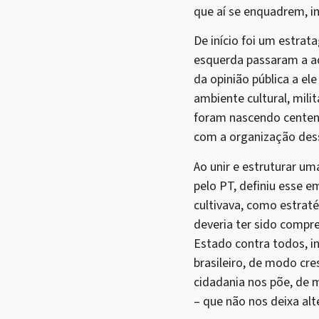
que aí se enquadrem, inc
De início foi um estra
esquerda passaram a a
da opinião pública a e
ambiente cultural, mili
foram nascendo centenas
com a organização dess
Ao unir e estruturar uma
pelo PT, definiu esse 
cultivava, como estraté
deveria ter sido compr
Estado contra todos, i
brasileiro, de modo cre
cidadania nos põe, de m
– que não nos deixa alt