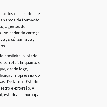
e todos os partidos de
ecanismos de formação
co, agentes do
s. No andar da carroça
er, e só tem a ver,
hos.
a brasileira, pilotada
e correto”. Enquanto o
que, desde logo,
dicação: a opressão do
as. De fato, o Estado
uestro e extorsão. A
al, estadual e municipal