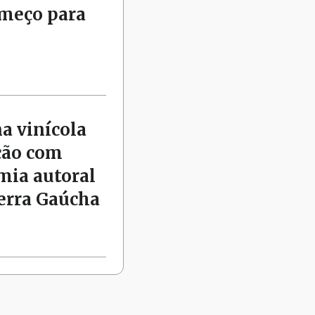
omeço para
na vinícola
ção com
mia autoral
Serra Gaúcha