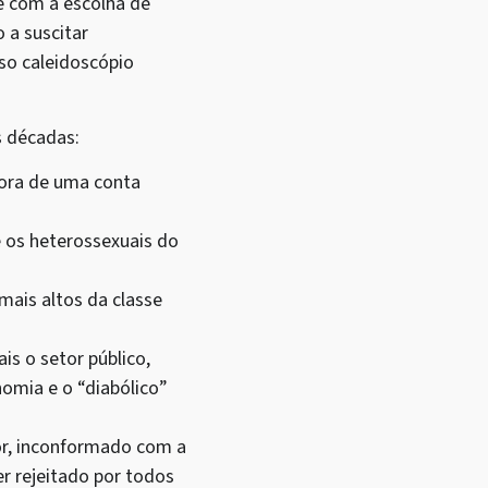
e com a escolha de
 a suscitar
so caleidoscópio
s décadas:
dora de uma conta
e os heterossexuais do
mais altos da classe
is o setor público,
omia e o “diabólico”
sor, inconformado com a
er rejeitado por todos