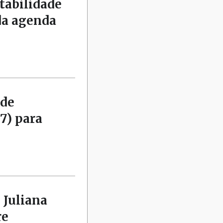
tabilidade
da agenda
 de
7) para
 Juliana
re