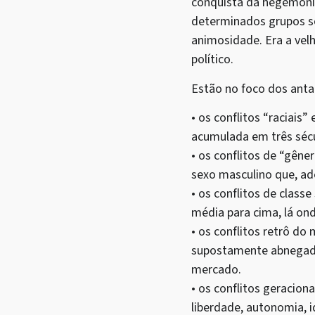
conquista da hegemonia
determinados grupos so
animosidade. Era a vel
político.
Estão no foco dos anta
• os conflitos “raciai
acumulada em três sécu
• os conflitos de “gên
sexo masculino que, a
• os conflitos de class
média para cima, lá on
• os conflitos retrô do
supostamente abnegado
mercado.
• os conflitos geracion
liberdade, autonomia, i