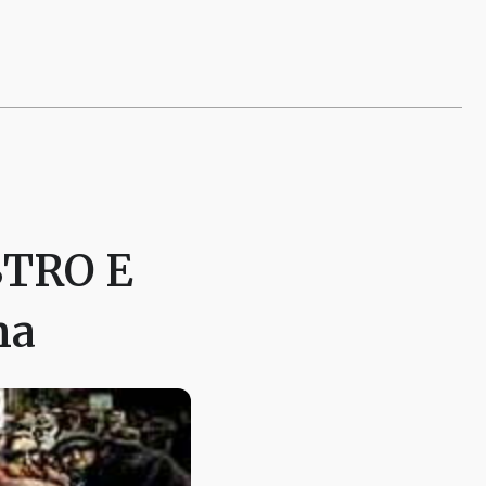
STRO E
na