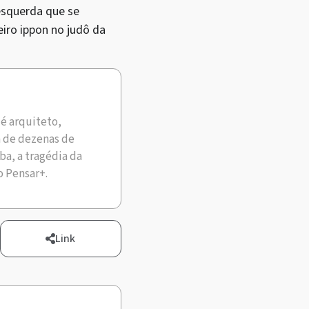
esquerda que se
iro ippon no judô da
é arquiteto,
a de dezenas de
uba, a tragédia da
o Pensar+.
Link