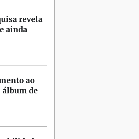
quisa revela
e ainda
amento ao
o álbum de