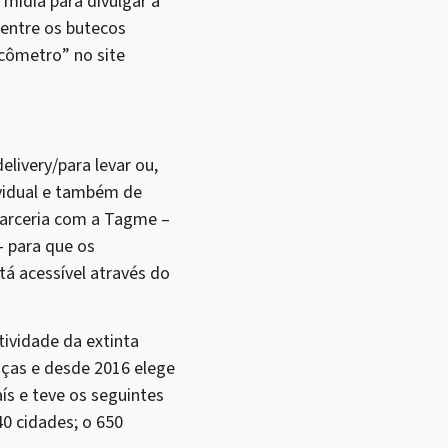
mídia para divulgar a
 entre os butecos
cômetro” no site
elivery/para levar ou,
ividual e também de
 parceria com a Tagme –
– para que os
á acessível através do
ividade da extinta
aças e desde 2016 elege
s e teve os seguintes
40 cidades; o 650