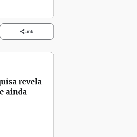
Link
quisa revela
e ainda