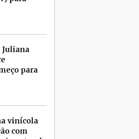
 Juliana
re
omeço para
na vinícola
ção com