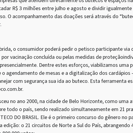
mpresas que atendem diretamente os butecos e espaços na 
adar R$ 3 milhões entre julho e agosto e dividir igualmente
urso. O acompanhamento das doações será através do “bute
.
rida, o consumidor poderá pedir o petisco participante via d
a por vacinação concluída ou pelas medidas de proteçãoind
r presencialmente. Dentre estes esforços, viabilizamos uma
 o agendamento de mesas e a digitalização dos cardápios 
nejar com segurança sua ida ao buteco. Esta ferramenta est
co.com.br.
ceu no ano 2000, na cidade de Belo Horizonte, como uma at
bre todo o país, sendo realizado simultaneamente em 21 pr
O DO BRASIL. Ele é o primeiro concurso do gênero no paí
a edição: o 21 circuitos de Norte a Sul do País, abrangendo 