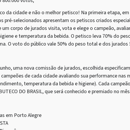
o 800.000 votos;
co da cidade e não o melhor petisco! Na primeira etapa, e
cos pré-selecionados apresentam os petiscos criados especi
 um corpo de jurados visita, vota e elege o campeão, avali
higiene e temperatura da bebida. O petisco leva 70% do pes
a. O voto do público vale 50% do peso total e dos jurados
unho, uma nova comissão de jurados, escolhida especificam
os campeões de cada cidade avaliando sua performance nas
tendimento, temperatura da bebida e higiene). Cada campeão 
BUTECO DO BRASIL, que será conhecido e premiado no mês
as em Porto Alegre
ISTA