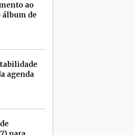
amento ao
o álbum de
tabilidade
da agenda
 de
7) para