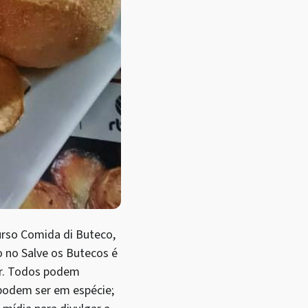
urso Comida di Buteco,
o no Salve os Butecos é
uer. Todos podem
 podem ser em espécie;