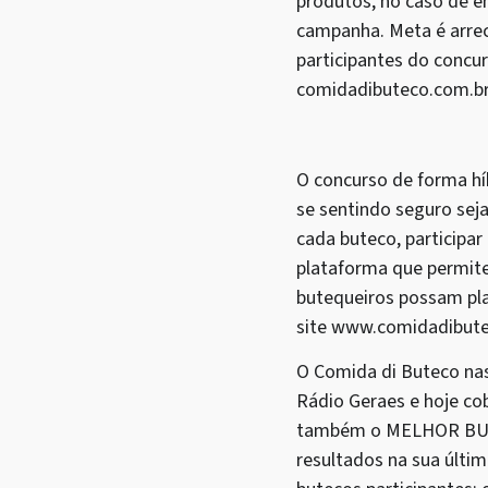
produtos, no caso de e
campanha. Meta é arrec
participantes do conc
comidadibuteco.com.br
O concurso de forma híb
se sentindo seguro sej
cada buteco, participa
plataforma que permite
butequeiros possam pla
site www.comidadibute
O Comida di Buteco nas
Rádio Geraes e hoje co
também o MELHOR BUTEC
resultados na sua últim