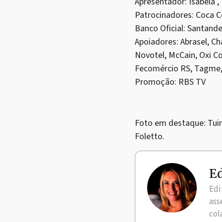
Apresentador: Isabela ,
Patrocinadores: Coca C
Banco Oficial: Santande
Apoiadores: Abrasel, Ch
Novotel, McCain, Oxi C
Fecomércio RS, Tagme,
Promoção: RBS TV
Foto em destaque: Tuim
Foletto.
Ed
Edi
ass
col