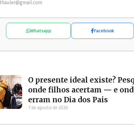
thauler@gmail.com
Whatsapp
Facebook
O presente ideal existe? Pes
onde filhos acertam — e ond
erram no Dia dos Pais
7 de agosto de 2026