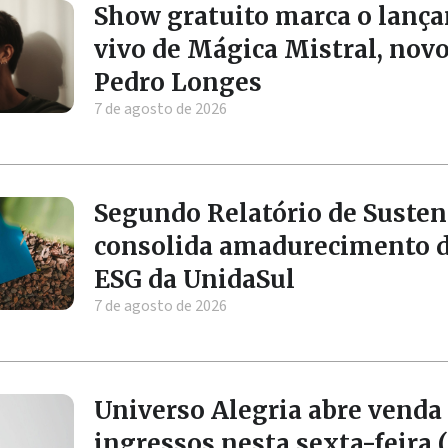
Show gratuito marca o lanç
vivo de Mágica Mistral, nov
Pedro Longes
7 de agosto de 2026
Segundo Relatório de Susten
consolida amadurecimento 
ESG da UnidaSul
7 de agosto de 2026
Universo Alegria abre venda
ingressos nesta sexta-feira (