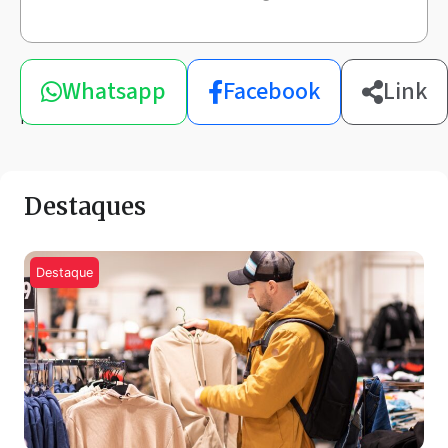
Compartilhe
Whatsapp
Facebook
Link
esta
notícia
Destaques