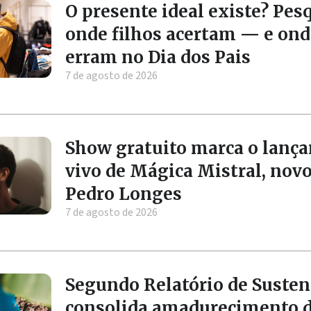
O presente ideal existe? Pes
onde filhos acertam — e ond
erram no Dia dos Pais
7 de agosto de 2026
Show gratuito marca o lanç
vivo de Mágica Mistral, nov
Pedro Longes
7 de agosto de 2026
Segundo Relatório de Susten
consolida amadurecimento 