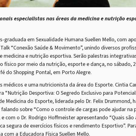
onais especialistas nas áreas da medicina e nutrição esp
ós-graduada em Sexualidade Humana Suellen Mello, com apo
Talk “Conexão Saúde & Movimento”, unindo diversos profissi
 medicina e nutrição esportiva. Serão palestras integrativ
 físico por meio da nutrição, esporte e dança, no sábado, 2
fé do Shopping Pontal, em Porto Alegre.
s médicos e uma nutricionista da área do Esporte. Cintia Car
tra “Nutrição Desportiva: O Segredo Exclusivo para Potencia
de Medicina do Esporte, liderada pelo Dr. Felix Drummond, 
, falando sobre “Como o controle de cargas pode ajudar na 
, e com o Dr. Rodrigo Hoffmeister apresentando “Quais são 
ca segura de exercícios físicos e rendimento Esportivo”. Para
a com a Educadora Física Suellen Mello.