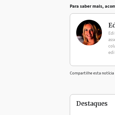
Para saber mais, ac
Ed
Edi
ass
col
edi
Compartilhe esta notícia
Destaques