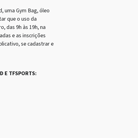
ld, uma Gym Bag, óleo
tar que o uso da
o, das 9h às 19h, na
tadas e as inscrições
plicativo, se cadastrar e
D E TFSPORTS: