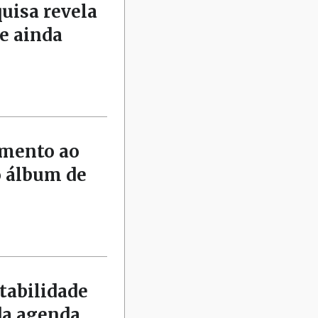
quisa revela
e ainda
amento ao
o álbum de
tabilidade
da agenda