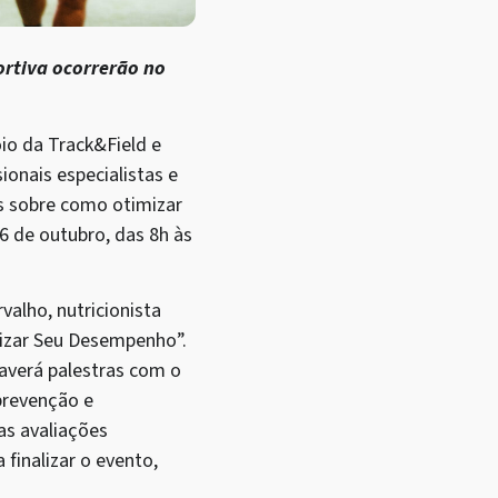
ortiva ocorrerão no
io da Track&Field e
onais especialistas e
as sobre como otimizar
6 de outubro, das 8h às
valho, nutricionista
lizar Seu Desempenho”.
haverá palestras com o
prevenção e
as avaliações
 finalizar o evento,