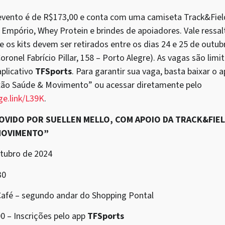
 evento é de R$173,00 e conta com uma camiseta Track&Fie
 Empório, Whey Protein e brindes de apoiadores. Vale ressal
e os kits devem ser retirados entre os dias 24 e 25 de outubr
ronel Fabrício Pillar, 158 – Porto Alegre). As vagas são limi
aplicativo
TFSports
. Para garantir sua vaga, basta baixar o a
xão Saúde & Movimento” ou acessar diretamente pelo
ge.link/L39K
.
MOVIDO POR SUELLEN MELLO, COM APOIO DA TRACK&FIEL
MOVIMENTO”
tubro de 2024
30
afé – segundo andar do Shopping Pontal
0 – Inscrições pelo app
TFSports