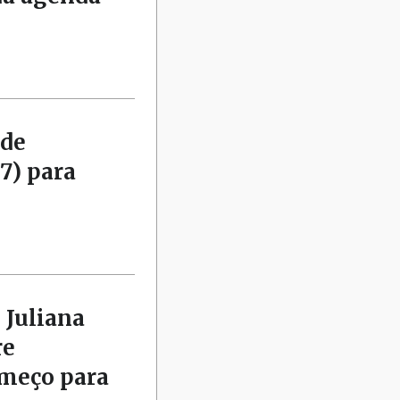
 de
7) para
 Juliana
re
omeço para