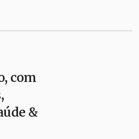
o, com
,
aúde &