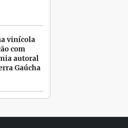
na vinícola
ção com
mia autoral
Serra Gaúcha