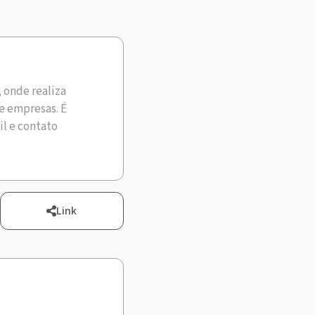
, onde realiza
e empresas. É
il e contato
Link