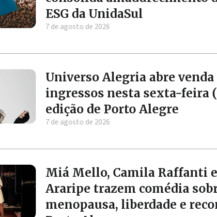
ESG da UnidaSul
7 de agosto de 2026
Universo Alegria abre venda
ingressos nesta sexta-feira (
edição de Porto Alegre
7 de agosto de 2026
Miá Mello, Camila Raffanti e
Araripe trazem comédia sob
menopausa, liberdade e rec