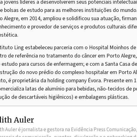
ia jovens líderes a desenvolverem seus potenciais intelectu
e bolsas de estudo para as melhores instituições do mundo
o Alegre, em 2014, ampliou e solidificou sua atuação, firm
hecimento e provedor de serviços e produtos culturais dif
stética.
tituto Ling estabeleceu parceria com o Hospital Moinhos de
ro de referência no tratamento do câncer em Porto Alegre, 
 estudo para cursos de enfermagem; e com a Santa Casa de 
strução do novo prédio do complexo hospitalar em Porto Ale
to, é proprietária da holding company Évora. Presente em 1
mercializa latas de alumínio para bebidas, não-tecidos de p
ução de descartáveis higiênicos) e embalagens plásticas.
ith Auler
th Auler é jornalista e gestora na Evidência Press Comunicação