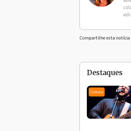
ass
col
edi
Compartilhe esta notícia
Destaques