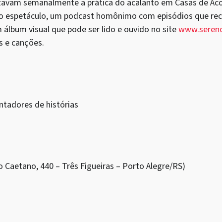
izavam semanalmente a prática do acalanto em Casas de Ac
 do espetáculo, um podcast homônimo com episódios que re
 álbum visual que pode ser lido e ouvido no site
www.sereno
as e canções.
tadores de histórias
h
o Caetano, 440 – Três Figueiras – Porto Alegre/RS)