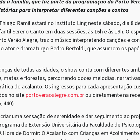
da a família, que faz parte da programação do Porto Verã
stórias para interpretar diferentes canções e contos
hiago Ramil estará no Instituto Ling neste sábado, dia 8 de
fantil Sereno Canto em duas sessões, às 16h e às 19h. O esp
o Verão Alegre, traz o músico interpretando canções e con
do ator e dramaturgo Pedro Bertoldi, que assumem os papé
rianças de todas as idades, o show conta com diferentes a
e, matas e florestas, percorrendo doces melodias, narrativa
prática do acalanto. Os ingressos para cada apresentação c
dos no site
portoveraoalegre.com.br
ou diretamente na rece
, 440).
criar uma sensação de serenidade e dar seguimento ao pro
rograma de Extensão Universitária da Faculdade de Psicol
 A Hora de Dormir: O Acalanto com Crianças em Acolhimento 