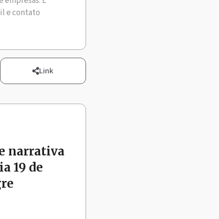
e empresas. É
il e contato
Link
 narrativa
a 19 de
gre