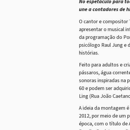
No espetáculo para to
une a contadores de hi
O cantor e compositor T
apresentar o musical in
da programação do Port
psicólogo Raul Jung e 
histórias.
Feito para adultos e c
pássaros, água corrent
sonoras inspiradas na 
60 e podem ser adquiri
Ling (Rua João Caetano
A ideia da montagem é 
2012, por meio de um p
época, com o título de