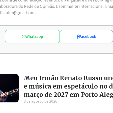
essoria de comunicação, eventos, divulgação e o networking d
aboradora do Rede de Opinião. E sommelier internacional. Ema
thauler@gmail.com
Whatsapp
Facebook
Meu Irmão Renato Russo une
e música em espetáculo no di
março de 2027 em Porto Ale
8 de agosto de 2026