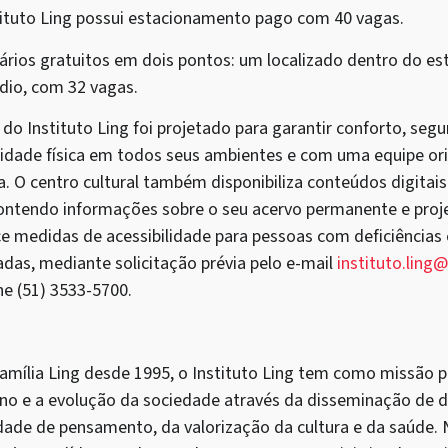
ituto Ling possui estacionamento pago com 40 vagas.
letários gratuitos em dois pontos: um localizado dentro do 
édio, com 32 vagas.
o do Instituto Ling foi projetado para garantir conforto, se
idade física em todos seus ambientes e com uma equipe or
a. O centro cultural também disponibiliza conteúdos digitai
contendo informações sobre o seu acervo permanente e proje
ece medidas de acessibilidade para pessoas com deficiênci
iadas, mediante solicitação prévia pelo e-mail
instituto.ling@
ne (51) 3533-5700.
família Ling desde 1995, o Instituto Ling tem como missão 
o e a evolução da sociedade através da disseminação de d
dade de pensamento, da valorização da cultura e da saúde. 