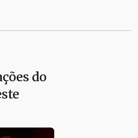
ações do
este