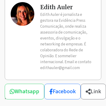
Edith Auler
Edith Auler é jornalista e
gestora na Evidência Press
Comunicação, onde realiza
assessoria de comunicação,
eventos, divulgação e o
networking de empresas. É
colaboradora do Rede de
Opinião. E sommelier
internacional. Email e contato
edithauler@gmail.com
Compartilhe
Whatsapp
Facebook
Link
esta
notícia