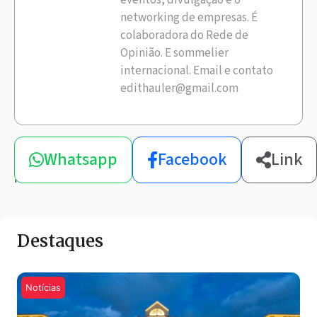
eventos, divulgação e o
networking de empresas. É
colaboradora do Rede de
Opinião. E sommelier
internacional. Email e contato
edithauler@gmail.com
Compartilhe
Whatsapp
Facebook
Link
esta
notícia
Destaques