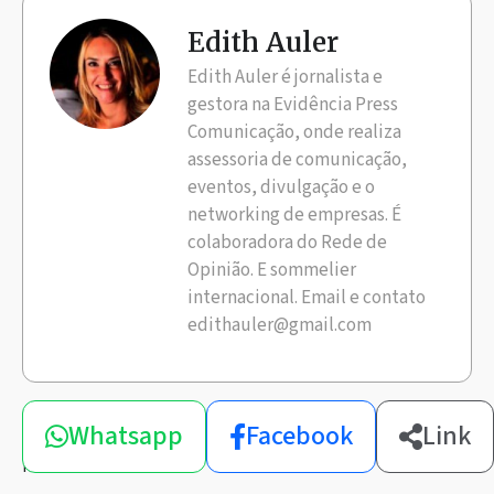
Edith Auler
Edith Auler é jornalista e
gestora na Evidência Press
Comunicação, onde realiza
assessoria de comunicação,
eventos, divulgação e o
networking de empresas. É
colaboradora do Rede de
Opinião. E sommelier
internacional. Email e contato
edithauler@gmail.com
Compartilhe
Whatsapp
Facebook
Link
esta
notícia