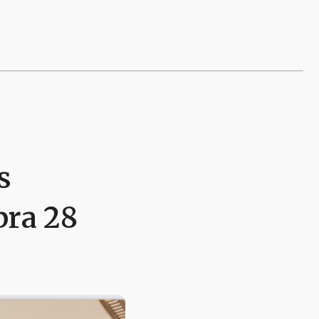
s
bra 28