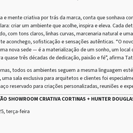
ra e mente criativa por trás da marca, conta que sonhava c
lara: criar um ambiente que acolhe, inspira e eleva. Cada det
, com tons claros, linhas curvas, marcenaria natural e uma
te aconchego, sofisticação e sensações autênticas. “O nov
uma nova sede — é a materialização de um sonho, um local q
bra quase três décadas de dedicação, paixão e fé”, afirma Tat
ernas, todos os ambientes seguem a mesma linguagem estét
uma sala exclusiva para arquitetos e clientes foi especialm
ço reservado para criações personalizadas, reuniões e exper
ÇÃO SHOWROOM CRIATIVA CORTINAS + HUNTER DOUGLA
5, terça-feira