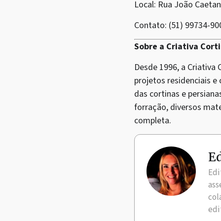
Local: Rua João Caetano
Contato: (51) 99734-90
Sobre a Criativa Cort
Desde 1996, a Criativa
projetos residenciais e
das cortinas e persian
forração, diversos mate
completa.
Ed
Edi
ass
col
edi