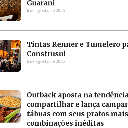
Guarani
6 de agosto de 2026
Tintas Renner e Tumelero p
Construsul
6 de agosto de 2026
Outback aposta na tendência
compartilhar e lança campa
tábuas com seus pratos mai
combinações inéditas