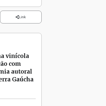
Link
na vinícola
ção com
mia autoral
Serra Gaúcha