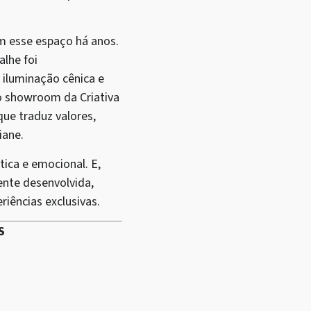
om esse espaço há anos.
alhe foi
 iluminação cênica e
o showroom da Criativa
ue traduz valores,
iane.
ica e emocional. E,
ente desenvolvida,
iências exclusivas.
S