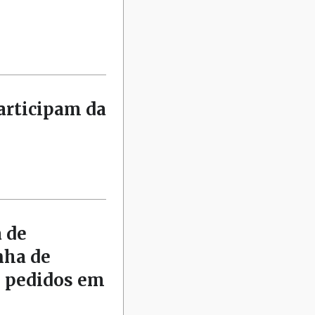
articipam da
 de
nha de
s pedidos em