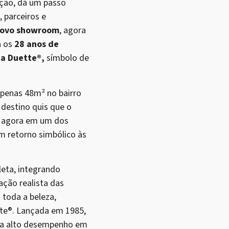
ação, dá um passo
, parceiros e
ovo showroom
, agora
a os
28 anos de
na Duette®,
símbolo de
penas 48m² no bairro
destino quis que o
, agora em um dos
m retorno simbólico às
leta, integrando
ação realista das
 toda a beleza,
ette®. Lançada em 1985,
da a alto desempenho em