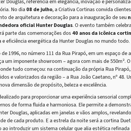
ter Douglas, referência em elegância, inovação e personaliz
ória. No dia
08 de julho
, a Criativa Cortinas convida clientes
nto de arquitetura e decoração para a inauguração de seu
n
ndedora oficial Hunter Douglas
. O evento também celebr
ará parte das comemorações dos
40 anos da icônica corti
ia e eficiência energética da Hunter Douglas no mundo todo.
 de 1996, no número 111 da Rua Pirapó, em um espaço de a
ança um imponente showroom – agora com mais de 550m². O 
 onde tudo começou: na continuação da própria Rua Pirapó
dos e valorizados da região – a Rua João Caetano, nº 48. U
ova dimensão de propósito, beleza e excelência.
ealizado para proporcionar uma experiência sensorial comp
ernos de forma fluida e harmoniosa. Ele permite a demonstr
nter Douglas, aplicadas em janelas e vãos amplos, revelando
de de cada produto. E a estrela da noite será a cortina Du
 ao introduzir um sistema celular que alia estética refina