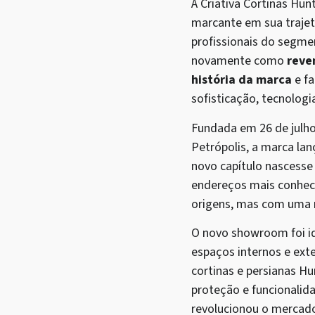
A Criativa Cortinas Hun
marcante em sua trajet
profissionais do segme
novamente como
reve
história da marca
e f
sofisticação, tecnolog
Fundada em 26 de julho
Petrópolis, a marca l
novo capítulo nascesse
endereços mais conheci
origens, mas com uma n
O novo showroom foi id
espaços internos e ext
cortinas e persianas Hu
proteção e funcionalida
revolucionou o mercado