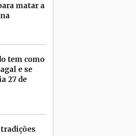
para matar a
nna
rdo tem como
agal e se
ia 27 de
tradições