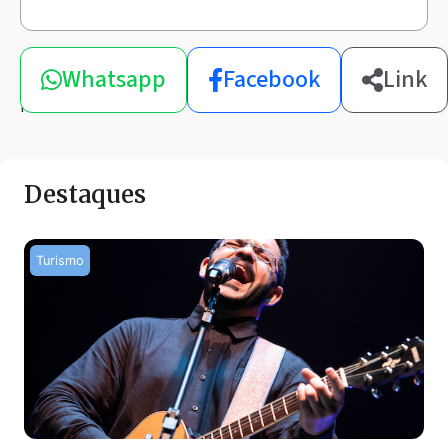
Compartilhe
Whatsapp
Facebook
Link
esta
notícia
Destaques