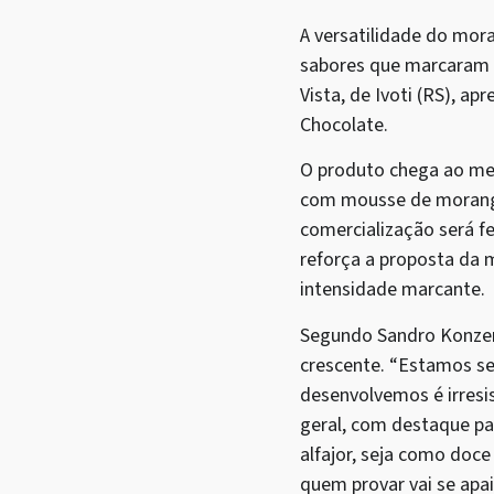
A versatilidade do mo
sabores que marcaram 
Vista, de Ivoti (RS), 
Chocolate.
O produto chega ao mer
com mousse de morango
comercialização será fe
reforça a proposta da 
intensidade marcante.
Segundo Sandro Konzen
crescente. “Estamos s
desenvolvemos é irresi
geral, com destaque par
alfajor, seja como doc
quem provar vai se apai