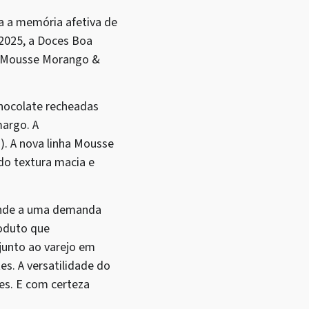
a a memória afetiva de
2025, a Doces Boa
or Mousse Morango &
hocolate recheadas
argo. A
). A nova linha Mousse
do textura macia e
tende a uma demanda
oduto que
junto ao varejo em
es. A versatilidade do
es. E com certeza