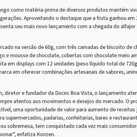
rango como matéria-prima de diversos produtos mantém viv
gerações. Aproveitando o destaque que a fruta ganhou em 
apresenta seu mais novo lançamento com a chegada do alfaj
cado na versão de 60g, com três camadas de biscoito de c
 e mousse de chocolate, cobertas com chocolate meio am
ita em displays com 12 unidades (peso líquido total de 720g
marca em oferecer combinações artesanais de sabores, unin
, diretor e fundador da Doces Boa Vista, o lançamento a
empre atentos aos movimentos e desejos do mercado. O pr
stível, uma oportunidade de valor para aumento de receitas 
a supermercados, padarias, confeitarias, bares e restaurant
e ou sobremesa, tem conquistado cada vez mais consumidor
xonar”, enfatiza Konzen.