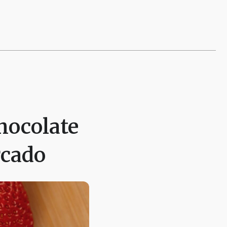
hocolate
rcado