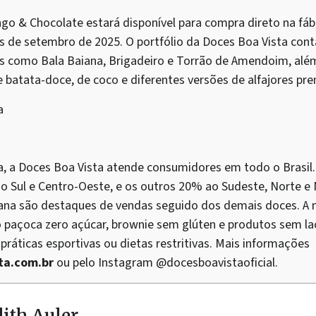
o & Chocolate estará disponível para compra direto na fábr
s de setembro de 2025. O portfólio da Doces Boa Vista con
cos como Bala Baiana, Brigadeiro e Torrão de Amendoim, além 
batata-doce, de coco e diferentes versões de alfajores pr
a
a, a Doces Boa Vista atende consumidores em todo o Brasil
o Sul e Centro-Oeste, e os outros 20% ao Sudeste, Norte e
ana são destaques de vendas seguido dos demais doces. A 
 paçoca zero açúcar, brownie sem glúten e produtos sem la
 práticas esportivas ou dietas restritivas. Mais informações
ta.com.br
ou pelo Instagram @docesboavistaoficial.
ith Auler