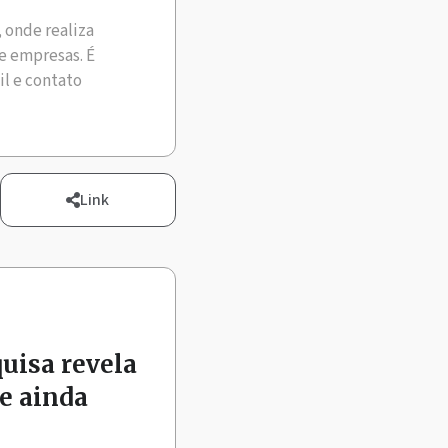
, onde realiza
e empresas. É
il e contato
Link
quisa revela
e ainda