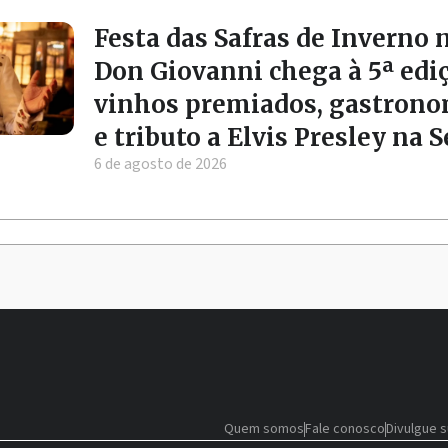
Festa das Safras de Inverno 
Don Giovanni chega à 5ª edi
vinhos premiados, gastrono
e tributo a Elvis Presley na 
6 de agosto de 2026
Quem somos
Fale conosco
Divulgue 