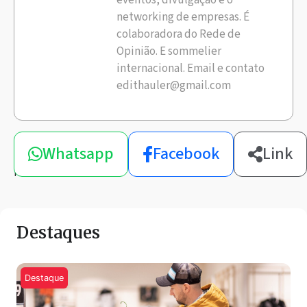
networking de empresas. É
colaboradora do Rede de
Opinião. E sommelier
internacional. Email e contato
edithauler@gmail.com
Compartilhe
Whatsapp
Facebook
Link
esta
notícia
Destaques