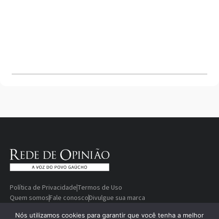
Política de Privacidade
Termos de Uso
Quem somos
Fale conosco
Divulgue sua marca
© Copyright 2000-2026 Rede De
Desenvolvido
Nós utilizamos cookies para garantir que você tenha a melhor