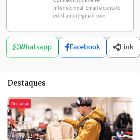
Opinião. E sommelier
internacional. Email e contato
edithauler@gmail.com
Compartilhe
Whatsapp
Facebook
Link
esta
notícia
Destaques