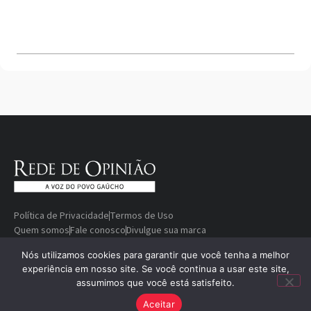
Política de Privacidade
Termos de Uso
Quem somos
Fale conosco
Divulgue sua marca
© Copyright 2000-2026 Rede De
Desenvolvido
Nós utilizamos cookies para garantir que você tenha a melhor
experiência em nosso site. Se você continua a usar este site,
Opinião — A voz do povo gaúcho
por
assumimos que você está satisfeito.
Aceitar