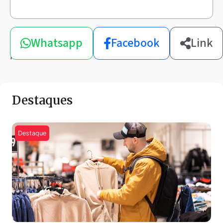
Compartilhe
Whatsapp
Facebook
Link
esta
notícia
Destaques