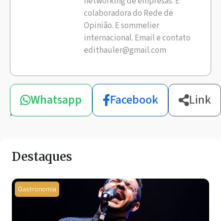
networking de empresas. É
colaboradora do Rede de
Opinião. E sommelier
internacional. Email e contato
edithauler@gmail.com
Compartilhe
Whatsapp
Facebook
Link
esta
notícia
Destaques