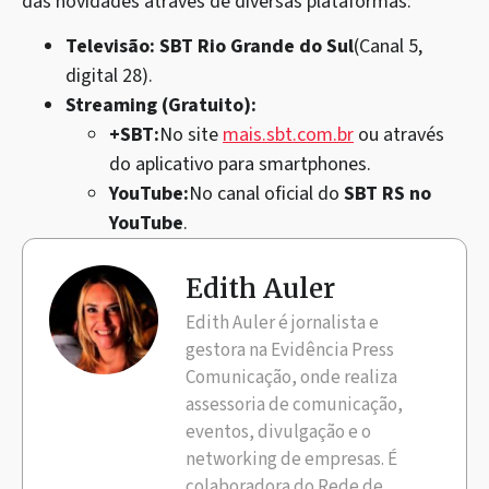
das novidades através de diversas plataformas:
Televisão:
SBT Rio Grande do Sul
(Canal 5,
digital 28).
Streaming (Gratuito):
+SBT:
No site
mais.sbt.com.br
ou através
do aplicativo para smartphones.
YouTube:
No canal oficial do
SBT RS no
YouTube
.
Edith Auler
Edith Auler é jornalista e
gestora na Evidência Press
Comunicação, onde realiza
assessoria de comunicação,
eventos, divulgação e o
networking de empresas. É
colaboradora do Rede de