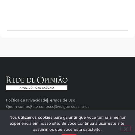
Política de Privacidade
Termos de Uso
Quem somos
Fale conosco
Divulgue sua marca
© Copyright 2000-2026 Rede De
Desenvolvido
Nós utilizamos cookies para garantir que você tenha a melhor
experiência em nosso site. Se você continua a usar este site,
Opinião — A voz do povo gaúcho
por
assumimos que você está satisfeito.