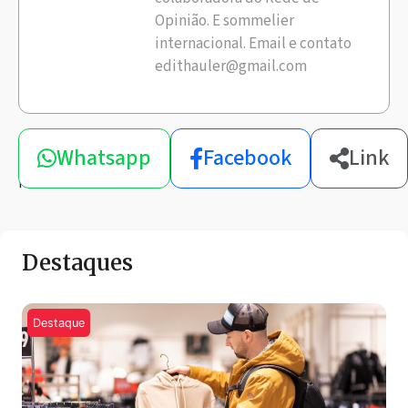
Opinião. E sommelier
internacional. Email e contato
edithauler@gmail.com
Compartilhe
Whatsapp
Facebook
Link
esta
notícia
Destaques