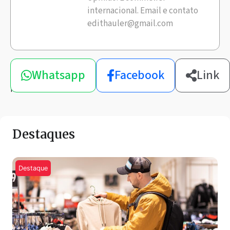
internacional. Email e contato
edithauler@gmail.com
Compartilhe
Whatsapp
Facebook
Link
esta
notícia
Destaques