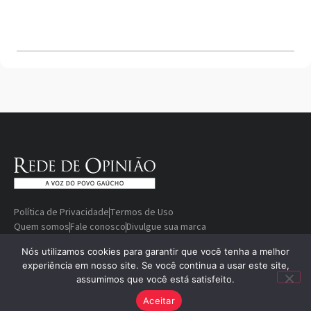
Política de Privacidade
Termos de Uso
Quem somos
Fale conosco
Divulgue sua marca
© Copyright 2000-2026 Rede De
Desenvolvido
Nós utilizamos cookies para garantir que você tenha a melhor
experiência em nosso site. Se você continua a usar este site,
Opinião — A voz do povo gaúcho
por
assumimos que você está satisfeito.
Aceitar