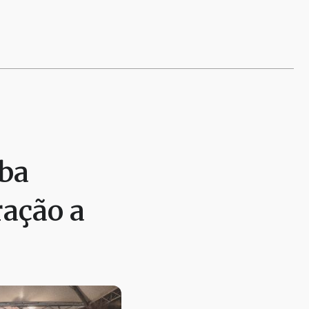
aba
ração a