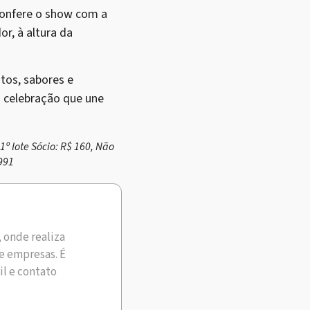
confere o show com a
r, à altura da
tos, sabores e
a celebração que une
1º lote Sócio: R$ 160, Não
9991
, onde realiza
e empresas. É
il e contato