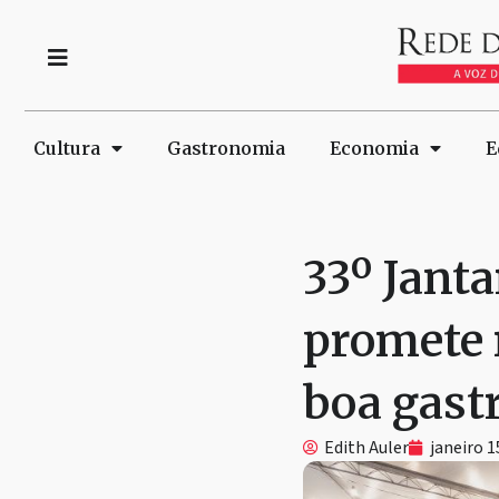
Cultura
Gastronomia
Economia
E
33º Jant
promete 
boa gast
Edith Auler
janeiro 1