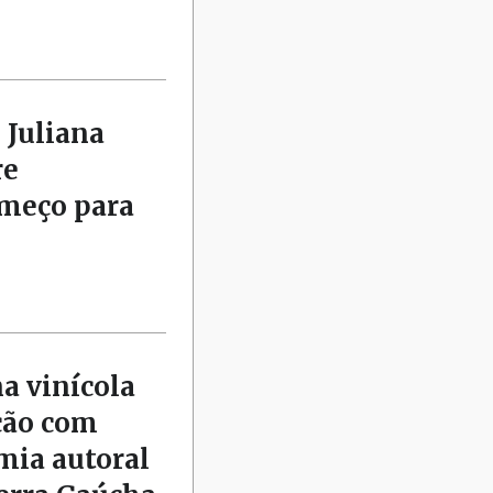
 Juliana
re
omeço para
na vinícola
ção com
mia autoral