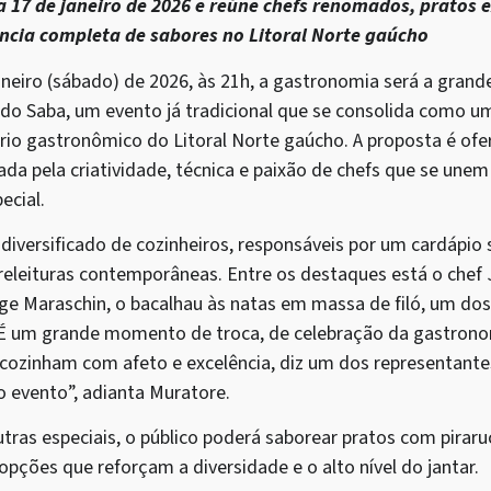
a 17 de janeiro de 2026 e reúne chefs renomados, pratos 
ncia completa de sabores no Litoral Norte gaúcho
aneiro (sábado) de 2026, às 21h, a gastronomia será a grand
 do Saba, um evento já tradicional que se consolida como 
io gastronômico do Litoral Norte gaúcho. A proposta é ofe
ada pela criatividade, técnica e paixão de chefs que se unem
ecial.
diversificado de cozinheiros, responsáveis por um cardápio s
e releituras contemporâneas. Entre os destaques está o chef
rge Maraschin, o bacalhau às natas em massa de filó, um do
“É um grande momento de troca, de celebração da gastrono
e cozinham com afeto e excelência, diz um dos representante
o evento”, adianta Muratore.
tras especiais, o público poderá saborear pratos com pirar
s opções que reforçam a diversidade e o alto nível do jantar.