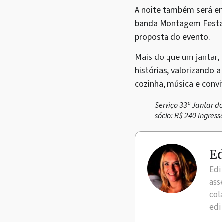
A noite também será em
banda Montagem Festa S
proposta do evento.
Mais do que um jantar,
histórias, valorizando 
cozinha, música e con
Serviço 33º Jantar do
sócio: R$ 240 Ingress
Ed
Edi
ass
col
edi