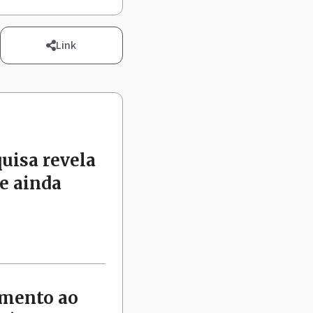
Link
quisa revela
e ainda
amento ao