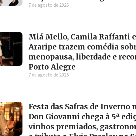
7 de agosto de 2026
Miá Mello, Camila Raffanti e
Araripe trazem comédia sob
menopausa, liberdade e rec
Porto Alegre
7 de agosto de 2026
Festa das Safras de Inverno 
Don Giovanni chega à 5ª edi
vinhos premiados, gastrono