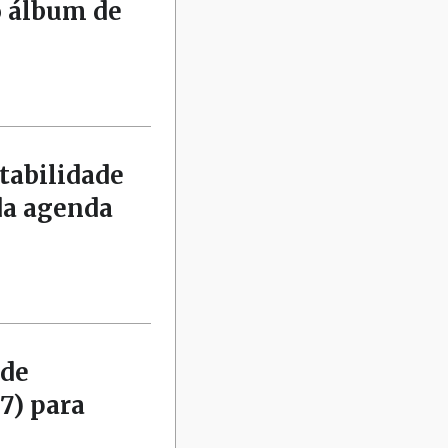
o álbum de
tabilidade
da agenda
 de
7) para