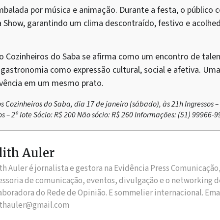
balada por música e animação. Durante a festa, o público 
how, garantindo um clima descontraído, festivo e acolhedo
 o Cozinheiros do Saba se afirma como um encontro de talen
a gastronomia como expressão cultural, social e afetiva. Um
vivência em um mesmo prato.
s Cozinheiros do Saba, dia 17 de janeiro (sábado), às 21h Ingressos – 
os – 2º lote Sócio: R$ 200 Não sócio: R$ 260 Informações: (51) 99966-
ith Auler
th Auler é jornalista e gestora na Evidência Press Comunicação
essoria de comunicação, eventos, divulgação e o networking d
aboradora do Rede de Opinião. E sommelier internacional. Ema
thauler@gmail.com