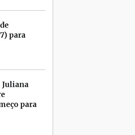
 de
7) para
 Juliana
re
omeço para