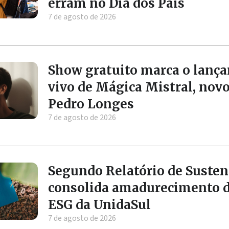
erram no Dia dos Pais
7 de agosto de 2026
Show gratuito marca o lanç
vivo de Mágica Mistral, nov
Pedro Longes
7 de agosto de 2026
Segundo Relatório de Susten
consolida amadurecimento 
ESG da UnidaSul
7 de agosto de 2026