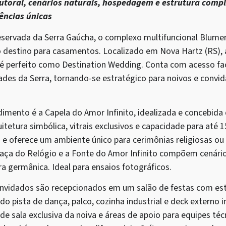
utoral, cenários naturais, hospedagem e estrutura comp
ências únicas
eservada da Serra Gaúcha, o complexo multifuncional Blum
destino para casamentos. Localizado em Nova Hartz (RS), 
 é perfeito como Destination Wedding. Conta com acesso fa
idades da Serra, tornando-se estratégico para noivos e convi
mento é a Capela do Amor Infinito, idealizada e concebida 
itetura simbólica, vitrais exclusivos e capacidade para até 1
e oferece um ambiente único para cerimônias religiosas ou 
Praça do Relógio e a Fonte do Amor Infinito compõem cenário
ra germânica. Ideal para ensaios fotográficos.
onvidados são recepcionados em um salão de festas com estr
ndo pista de dança, palco, cozinha industrial e deck externo
e sala exclusiva da noiva e áreas de apoio para equipes téc