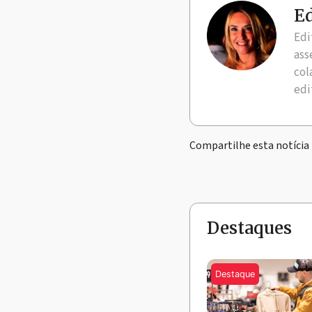
Ed
Edi
ass
col
edi
Compartilhe esta notícia
Destaques