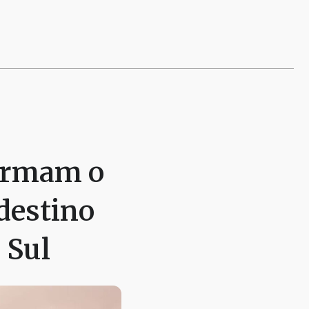
formam o
destino
 Sul