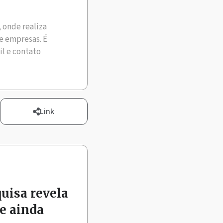
, onde realiza
e empresas. É
il e contato
Link
quisa revela
e ainda