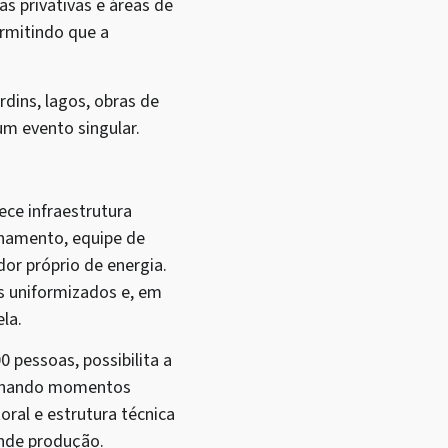
s privativas e áreas de
ermitindo que a
rdins, lagos, obras de
m evento singular.
ece infraestrutura
onamento, equipe de
or próprio de energia.
s uniformizados e, em
la.
0 pessoas, possibilita a
ionando momentos
ral e estrutura técnica
ande produção.