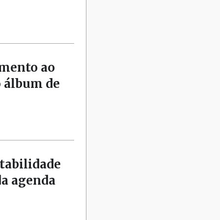
amento ao
o álbum de
tabilidade
da agenda