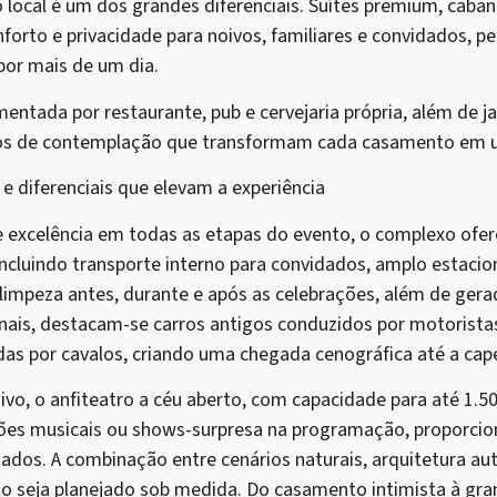
local é um dos grandes diferenciais. Suítes premium, cabana
orto e privacidade para noivos, familiares e convidados, p
por mais de um dia.
entada por restaurante, pub e cervejaria própria, além de ja
aços de contemplação que transformam cada casamento em u
 e diferenciais que elevam a experiência
e excelência em todas as etapas do evento, o complexo ofer
incluindo transporte interno para convidados, amplo estaci
limpeza antes, durante e após as celebrações, além de gerad
onais, destacam-se carros antigos conduzidos por motorista
das por cavalos, criando uma chegada cenográfica até a cape
ivo, o anfiteatro a céu aberto, com capacidade para até 1.50
ções musicais ou shows-surpresa na programação, proporc
dos. A combinação entre cenários naturais, arquitetura auto
o seja planejado sob medida. Do casamento intimista à gr