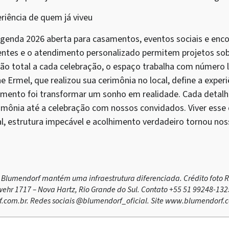
iência de quem já viveu
enda 2026 aberta para casamentos, eventos sociais e encon
entes e o atendimento personalizado permitem projetos sob
ção total a cada celebração, o espaço trabalha com número 
e Ermel, que realizou sua cerimônia no local, define a experi
amento foi transformar um sonho em realidade. Cada detalh
imônia até a celebração com nossos convidados. Viver ess
l, estrutura impecável e acolhimento verdadeiro tornou nos
 Blumendorf mantém uma infraestrutura diferenciada. Crédito foto R
ehr 1717 – Nova Hartz, Rio Grande do Sul. Contato +55 51 99248-132
.com.br
. Redes sociais @blumendorf_oficial. Site www.blumendorf.