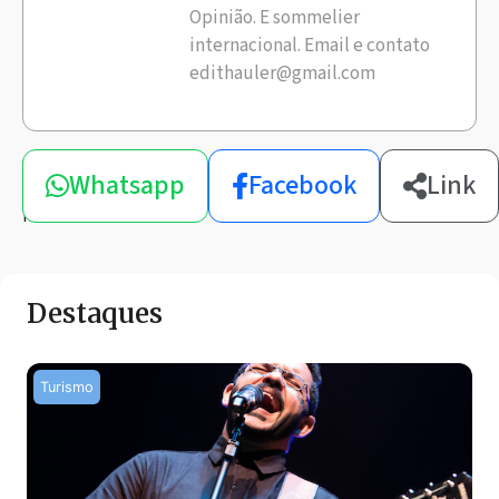
Opinião. E sommelier
internacional. Email e contato
edithauler@gmail.com
Compartilhe
Whatsapp
Facebook
Link
esta
notícia
Destaques