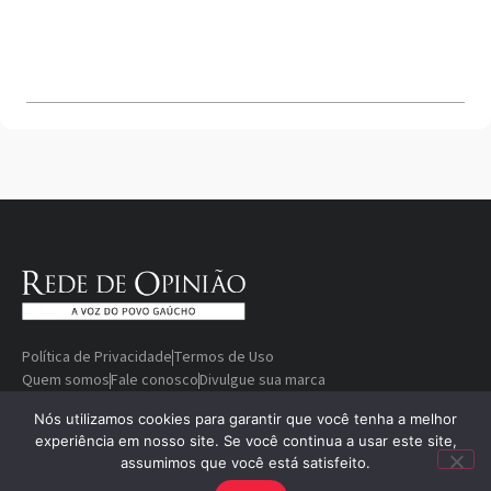
Política de Privacidade
Termos de Uso
Quem somos
Fale conosco
Divulgue sua marca
© Copyright 2000-2026 Rede De
Desenvolvido
Nós utilizamos cookies para garantir que você tenha a melhor
experiência em nosso site. Se você continua a usar este site,
Opinião — A voz do povo gaúcho
por
assumimos que você está satisfeito.