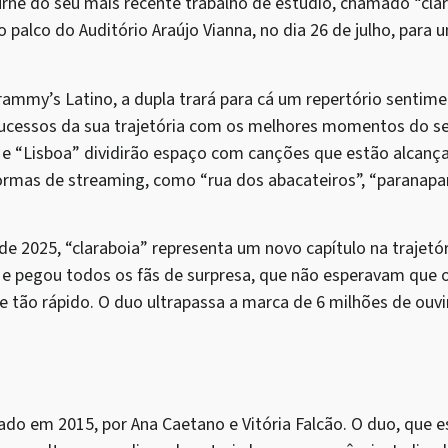
urnê do seu mais recente trabalho de estúdio, chamado “clar
ao palco do Auditório Araújo Vianna, no dia 26 de julho, par
mmy’s Latino, a dupla trará para cá um repertório sentimen
s sucessos da sua trajetória com os melhores momentos do se
r” e “Lisboa” dividirão espaço com canções que estão alcan
ormas de streaming, como “rua dos abacateiros”, “paranapa
 2025, “claraboia” representa um novo capítulo na trajetó
 e pegou todos os fãs de surpresa, que não esperavam que 
se tão rápido. O duo ultrapassa a marca de 6 milhões de ou
do em 2015, por Ana Caetano e Vitória Falcão. O duo, que