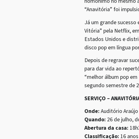
homônimo no mesmo ano,
“Anavitória” foi impulsi
Já um grande sucesso 
Vitória” pela Netflix,
Estados Unidos e distr
disco pop em língua po
Depois de regravar suc
para dar vida ao repert
“melhor álbum pop em l
segundo semestre de 20
SERVIÇO – ANAVITÓRI
Onde:
Auditório Araújo
Quando:
26 de julho, 
Abertura da casa:
18h
Classificação:
16 anos