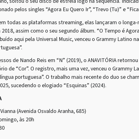
 soltou o seu disco de estreia logo na sequência. Indica
onado pelos singles “Agora Eu Quero Ir”, “Trevo (Tu)” e “Fica
em todas as plataformas streaming, elas lançaram o longa
 em 2018, assim como o seu segundo álbum. “O Tempo é Agora
ibuído aqui pela Universal Music, venceu o Grammy Latino n
rtuguesa”.
essos de Nando Reis em “N” (2019), o ANAVITÓRIA retornou
ório de “Cor”. O registro, mais uma vez, venceu o Grammy La
íngua portuguesa”. O trabalho mais recente do duo se chama
25, sucedendo o elogiado “Esquinas” (2024).
A
 Vianna (Avenida Osvaldo Aranha, 685)
domingo, às 20h
30