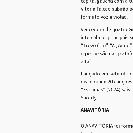
capital gaúcha com a t
Vitória Falcão subirão 
formato voz e violão.
Vencedora de quatro Gra
intercala os principai
“Trevo (Tu)”, “Ai, Amo
repercussão nas plataf
alta”.
Lançado em setembro de
disco reúne 20 canções
“Esquinas” (2024) saís
Spotify.
ANAVITÓRIA
O ANAVITÓRIA foi forma