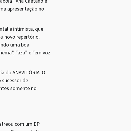
aboia”. Ana Caetano e
a uma apresentação no
tal e intimista, que
u novo repertório.
çando uma boa
nema”, “aza” e “em voz
ria do ANAVITÓRIA. O
o sucessor de
vintes somente no
 estreou com um EP