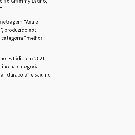
do ao Grammy Latino,
”.
-metragem “Ana e
”, produzido nos
a categoria “melhor
 ao estúdio em 2021,
tino na categoria
 “claraboia” e saiu no