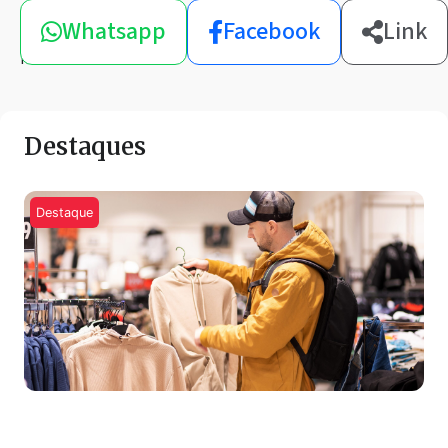
Compartilhe
Whatsapp
Facebook
Link
esta
notícia
Destaques