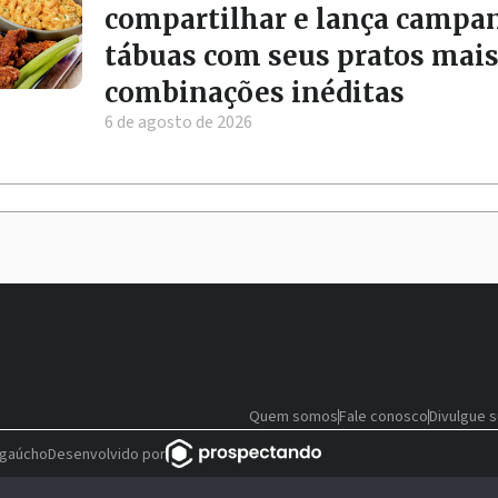
compartilhar e lança campa
tábuas com seus pratos mai
combinações inéditas
6 de agosto de 2026
Quem somos
Fale conosco
Divulgue 
 gaúcho
Desenvolvido por