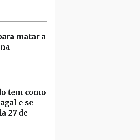
para matar a
nna
rdo tem como
agal e se
ia 27 de