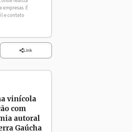
, onde realiza
e empresas. É
il e contato
Link
na vinícola
ção com
mia autoral
Serra Gaúcha