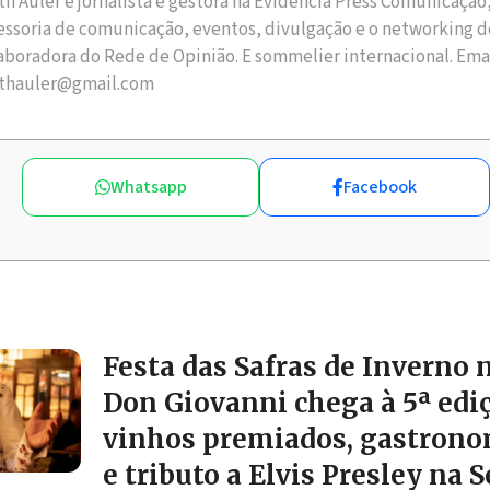
th Auler é jornalista e gestora na Evidência Press Comunicação
essoria de comunicação, eventos, divulgação e o networking d
aboradora do Rede de Opinião. E sommelier internacional. Ema
thauler@gmail.com
Whatsapp
Facebook
Festa das Safras de Inverno 
Don Giovanni chega à 5ª edi
vinhos premiados, gastrono
e tributo a Elvis Presley na 