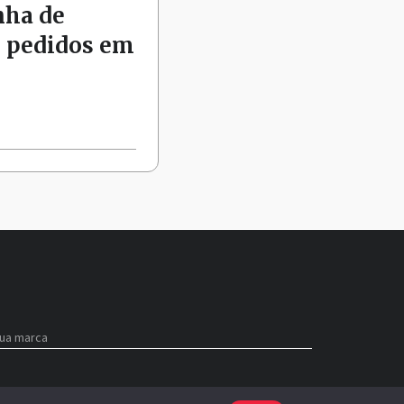
nha de
s pedidos em
sua marca