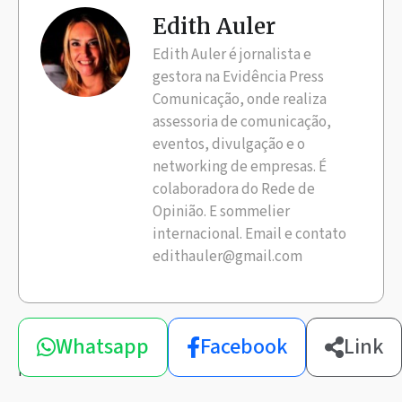
Edith Auler
Edith Auler é jornalista e
gestora na Evidência Press
Comunicação, onde realiza
assessoria de comunicação,
eventos, divulgação e o
networking de empresas. É
colaboradora do Rede de
Opinião. E sommelier
internacional. Email e contato
edithauler@gmail.com
Compartilhe
Whatsapp
Facebook
Link
esta
notícia