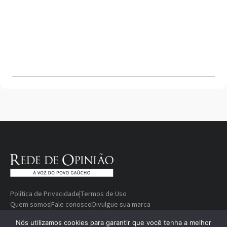
Política de Privacidade
Termos de Uso
Quem somos
Fale conosco
Divulgue sua marca
© Copyright 2000-2026 Rede De
Desenvolvido
Nós utilizamos cookies para garantir que você tenha a melhor