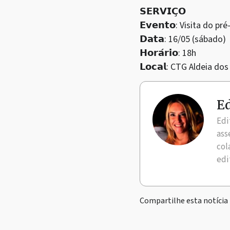
𝗦𝗘𝗥𝗩𝗜𝗖̧𝗢
𝗘𝘃𝗲𝗻𝘁𝗼: Visita do 
𝗗𝗮𝘁𝗮: 16/05 (sábado)
𝗛𝗼𝗿𝗮́𝗿𝗶𝗼: 18h
𝗟𝗼𝗰𝗮𝗹: CTG Aldeia d
Ed
Edi
ass
col
edi
Compartilhe esta notícia