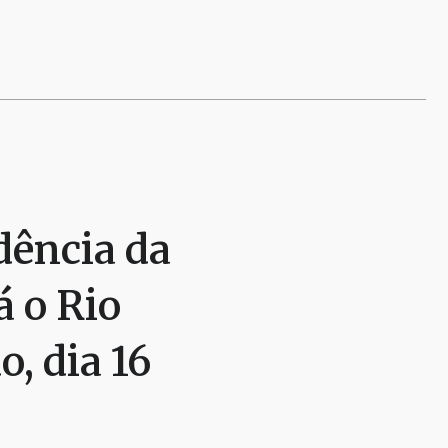
dência da
á o Rio
, dia 16