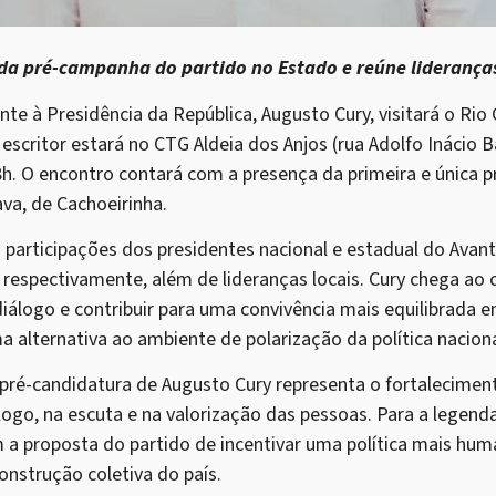
 da pré-campanha do partido no Estado e reúne liderança
te à Presidência da República, Augusto Cury, visitará o Rio
escritor estará no CTG Aldeia dos Anjos (rua Adolfo Inácio B
18h. O encontro contará com a presença da primeira e única p
va, de Cachoeirinha.
s participações dos presidentes nacional e estadual do Avan
, respectivamente, além de lideranças locais. Cury chega ao 
iálogo e contribuir para uma convivência mais equilibrada ent
alternativa ao ambiente de polarização da política naciona
 pré-candidatura de Augusto Cury representa o fortalecimen
logo, na escuta e na valorização das pessoas. Para a legenda
 a proposta do partido de incentivar uma política mais hum
strução coletiva do país.