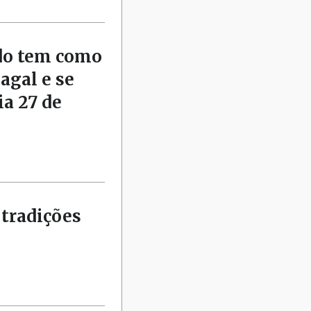
rdo tem como
agal e se
ia 27 de
tradições