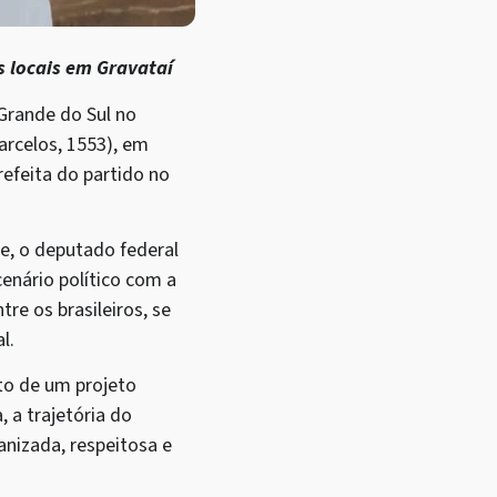
s locais em Gravataí
 Grande do Sul no
arcelos, 1553), em
refeita do partido no
te, o deputado federal
cenário político com a
re os brasileiros, se
l.
to de um projeto
, a trajetória do
anizada, respeitosa e