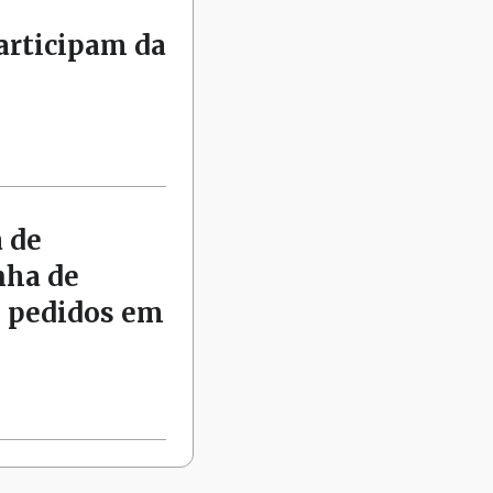
articipam da
 de
nha de
s pedidos em