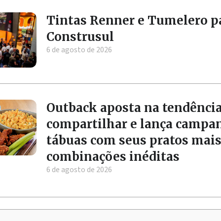
Tintas Renner e Tumelero p
Construsul
6 de agosto de 2026
Outback aposta na tendência
compartilhar e lança campa
tábuas com seus pratos mai
combinações inéditas
6 de agosto de 2026