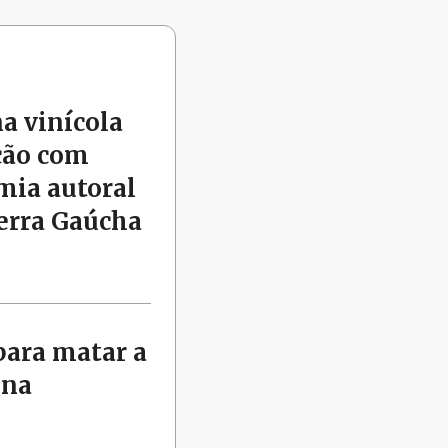
na vinícola
ção com
mia autoral
Serra Gaúcha
para matar a
nna