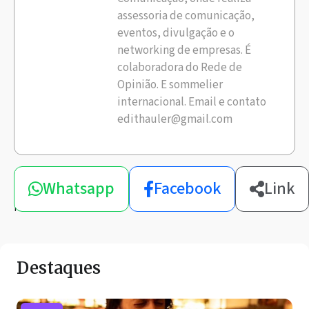
assessoria de comunicação,
eventos, divulgação e o
networking de empresas. É
colaboradora do Rede de
Opinião. E sommelier
internacional. Email e contato
edithauler@gmail.com
Compartilhe
Whatsapp
Facebook
Link
esta
notícia
Destaques