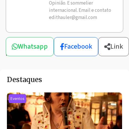
Opinião. E sommelier
internacional. Email e contato
edithauler@gmail.com
Compartilhe
Whatsapp
Facebook
Link
esta
notícia
Destaques