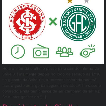
Hoje o Inter da o último passo para sair do inferno da
Série B. Finalmente depois do jogo de sábado as 17:30
no gigante da Beira-rio, o torcedor colorado poderá
tirar o gosto amargo da segunda divisão. Além disso o
colorado ainda tem chance de ser campeão da série B.
Se o Inter ganhar do […]