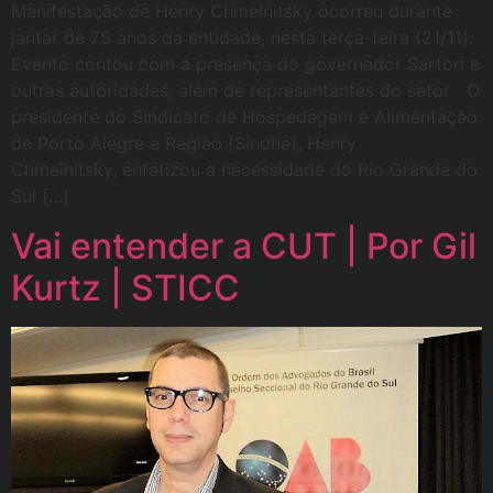
Manifestação de Henry Chmelnitsky ocorreu durante
jantar de 75 anos da entidade, nesta terça-feira (21/11).
Evento contou com a presença do governador Sartori e
outras autoridades, além de representantes do setor O
presidente do Sindicato de Hospedagem e Alimentação
de Porto Alegre e Região (Sindha), Henry
Chmelnitsky, enfatizou a necessidade do Rio Grande do
Sul […]
Vai entender a CUT | Por Gil
Kurtz | STICC