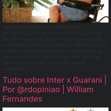
Assim ela mesma se chama. Tetra porque é
tetraplégica, devido ao acidente de carro que sofreu
em 1994. Quando ela fala nas nossas frequentemente
conturbadas reuniões da bancada do PSDB na Câmara
Federal, espontaneamente todos param para ouvi-la,
com sua voz suave, como que fraca. Não por outra
razão senão pelos seus argumentos, sempre
carregados […]
Tudo sobre Inter x Guarani |
Por @rdopiniao | William
Fernandes