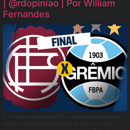
| @rdopiniao | Por William
Fernandes
A um passo da América! Sim, os jogadores gremistas
hoje as 21:45 estão a um passo de gravarem seus