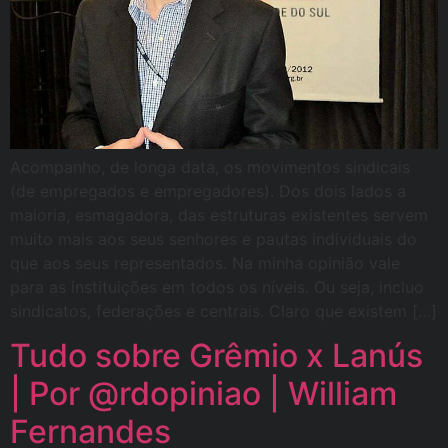
Acompanho, de longa data, os movimentos sindicais
(de empregados e empregadores). Dos dois lados a
maioria, esmagadora, das estruturas existentes servem
muito mais aos seus senhores e pautas individuais do
que aos seus representados. Na minha opinião vale
para as instituições em todos os níveis. Ou seja, incluo
sindicatos, federações e centrais. Claro que existem […]
Tudo sobre Grêmio x Lanús
| Por @rdopiniao | William
Fernandes