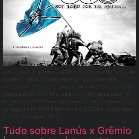
Vencendo o argentino LANUS,o maior time de bairro do
Mundo,o GREMIO figura entre poucos times que
venceram três vezes o torneio. Mais de 5 mil gremistas
foram a BUENOS AIRES, uma multidão nunca vista no
estádio LA FORTALEZA do Lanus, só no confronto com
os argentinos. Com essa vitória o GRÊMIO consolidou
a melhor campanha […]
Tudo sobre Lanús x Grêmio