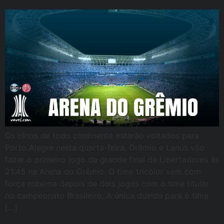
Os olhos de todo continente estarão voltados para
Porto Alegre nesta quarta-feira. Grêmio e Lanús vão
fazer o primeiro jogo da grande final da Libertadores às
21:45 na Arena do Grêmio. O time tricolor vem com
força máxima depois de dois jogos com o time titular
no campeonato Brasileiro. A única duvida para o time
[…]