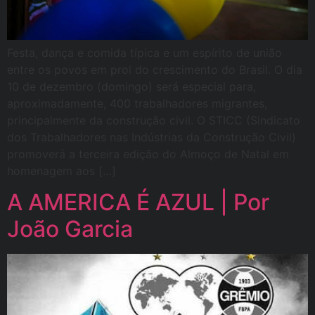
Festa, dança e comida típica e um espírito de união
entre os povos em prol do crescimento do Brasil. O dia
10 de dezembro (domingo) será especial para,
aproximadamente, 400 trabalhadores migrantes,
principalmente da construção civil. O STICC (Sindicato
dos Trabalhadores nas Indústrias da Construção Civil)
promoverá a terceira edição do Almoço de Natal em
homenagem aos […]
A AMERICA É AZUL | Por
João Garcia