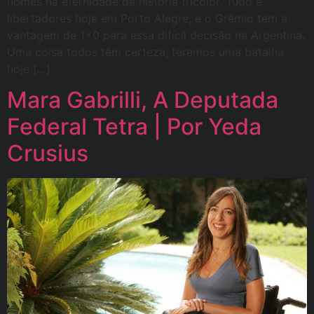
nomes na eternidade da história tricolor. Tudo é
libertadores hoje em Porto Alegre, e o Grêmio tem a
vantagem de 1×0 para essa difícil decisão na Argentina.
Uma coisa todos têm certeza, teremos uma batalha
hoje […]
Mara Gabrilli, A Deputada
Federal Tetra | Por Yeda
Crusius