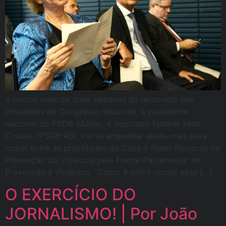
A pouco mais de duas semanas da retomada das
atividades no Congresso Nacional, a presidente
nacional do PSDB-Mulher, a deputada federal Yeda
Crusius (PSDB-RS), vai se empenhar ainda mais para
incluir entre as prioridades da Casa o Plano Nacional de
Prevenção da Violência pela Frente Parlamentar de
Prevenção à Violência. “Como é difícil mudar essa […]
O EXERCÍCIO DO
JORNALISMO! | Por João