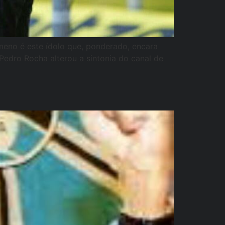
meno é este ídolo que, ponderado, encara
edro Rocha alterou a sintonia do canal de