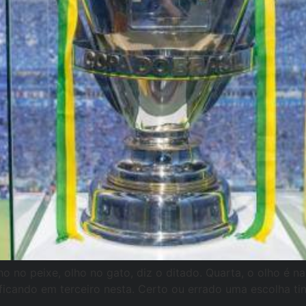
 no peixe, olho no gato, diz o ditado. Quarta, o olho é n
ficando em terceiro nesta. Certo ou errado uma escolha tinh