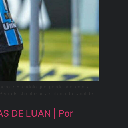
meno é este ídolo que, ponderado, encara
edro Rocha alterou a sintonia do canal de
 DE LUAN | Por