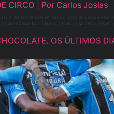
CIRCO | Por Carlos Josias
ossa mídia se interessa em assistir jogos do Barça e Real
 o que se passa aqui, debaixo de seu nariz. Desconhecem
HOCOLATE. OS ÚLTIMOS DIAS