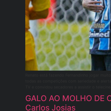
Renato está fazendo Fernandinho jogar muito
todas as competições com seriedade e alerta
TV e convidou secadores a assistir o telecine
GALO AO MOLHO DE C
Carlos Josias