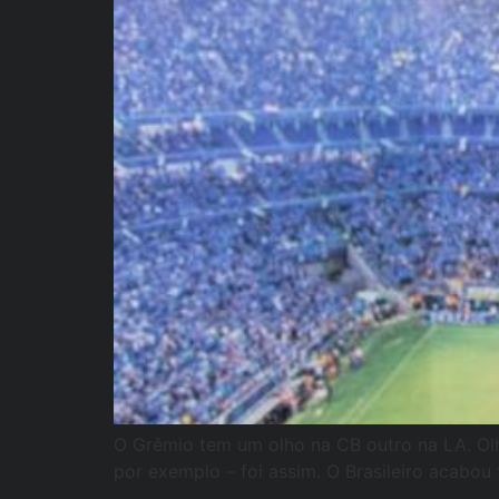
O Grêmio tem um olho na CB outro na LA. Olho
por exemplo – foi assim. O Brasileiro acabou 