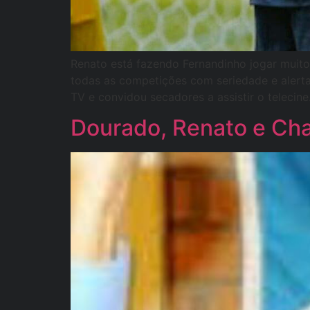
Renato está fazendo Fernandinho jogar muito
todas as competições com seriedade e alerta
TV e convidou secadores a assistir o telecine
Dourado, Renato e Cha