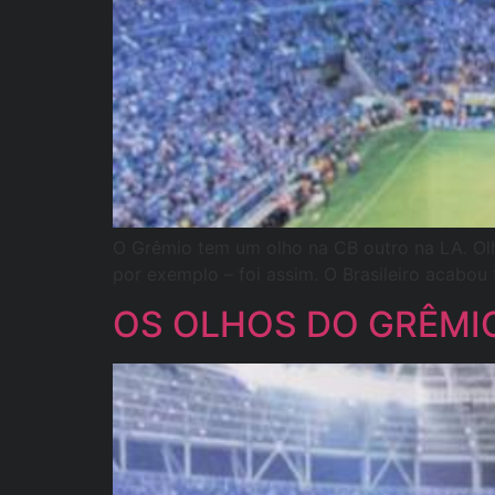
O Grêmio tem um olho na CB outro na LA. Olho
por exemplo – foi assim. O Brasileiro acabou 
OS OLHOS DO GRÊMIO |