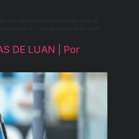
 (não que não sejam ótimos) sabem tudo de
 como jogam e o que são capazes de fazer.
 DE LUAN | Por