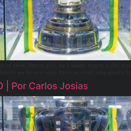
 no peixe, olho no gato, diz o ditado. Quarta, o olho é n
ficando em terceiro nesta. Certo ou errado uma escolha tinh
 Por Carlos Josias