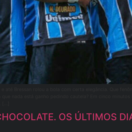
 e até Bressan rolou a bola com certa elegância. Que fenô
 que nada está ganho pedindo cautela? Em cinco minutos P
. […]
HOCOLATE. OS ÚLTIMOS DIAS