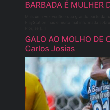
BARBADA É MULHER DE 
Mais uma vez verifico que grande parte da n
PlayStation mas é muito mal informada sobre
Pior, se […]
GALO AO MOLHO DE C
Carlos Josias