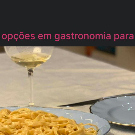
e opções em gastronomia para 