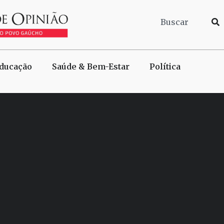
ducação
Saúde & Bem-Estar
Política