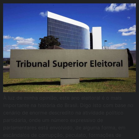
À luz de minha opinião, este ano eleitoral é o mais
importante na história do Brasil. Digo isto com base no
cenário de enorme descredito na atividade político
partidária, onde um número expressivo de
parlamentares está envolvido, de alguma forma, em
escândalos de corrupção, peculato, formações de