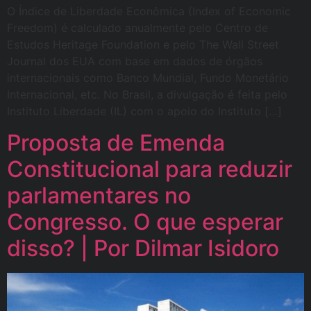
O Índice de Liberdade Econômica (Index of Economic
Freedom) é calculado anualmente pelo Centro de
Estudos Heritage Foundation e pelo The Wall Street
Journal dos EUA com base em dados de órgãos
internacionais como Banco Mundial, Fundo Monetário
Internacional, etc. No Brasil, a divulgação é feita pelo
Instituto Liberdade (IL) com o apoio do Instituto […]
Proposta de Emenda
Constitucional para reduzir
parlamentares no
Congresso. O que esperar
disso? | Por Dilmar Isidoro