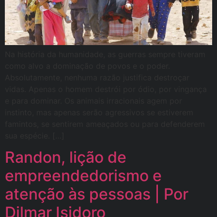
Na história da humanidade, as guerras sempre tiveram
como alvo a dominação de povos e o poder.
Absolutamente, nenhuma razão justifica destroçar
vidas. Apenas o homem destrói por ódio, por vingança
e para dominar. Os animais irracionais agem por
instinto, mas apenas serão agressivos se estiverem
famintos, se sentirem ameaçados ou para defenderem
sua espécie. […]
Randon, lição de
empreendedorismo e
atenção às pessoas | Por
Dilmar Isidoro