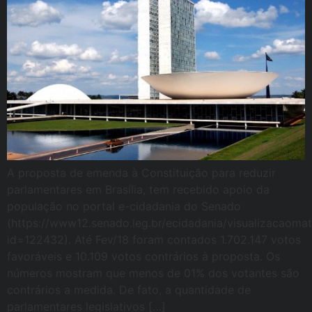
A proposta de emenda à Constituição para reduzir
parlamentares em Brasília, tem recebido apoio da
população no portal e-cidadania do Senado
(https://www12.senado.leg.br/ecidadania/visualizacaomat
id=122432). Até Fev/18 foram contados 1.702.147 votos
favoráveis e 10.109 votos contrários à proposta. Os
números mostram que menos de 01% dos votantes são
contrários a medida. De fato, a quantidade de
parlamentares legislativos […]