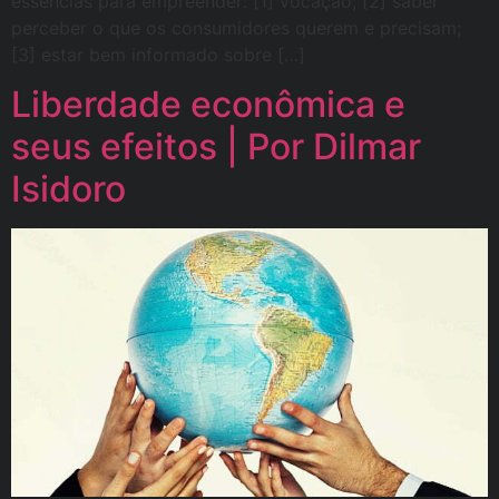
essências para empreender: [1] vocação; [2] saber
perceber o que os consumidores querem e precisam;
[3] estar bem informado sobre […]
Liberdade econômica e
seus efeitos | Por Dilmar
Isidoro