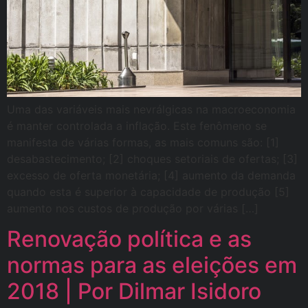
Uma das variáveis mais nevrálgicas na macroeconomia
é manter controlada a inflação. Este fenômeno se
manifesta de várias formas, as mais comuns são: [1]
desabastecimento; [2] choques setoriais de ofertas; [3]
excesso de oferta monetária; [4] aumento da demanda
quando esta é superior à capacidade de produção [5]
aumento nos custos de produção por várias […]
Renovação política e as
normas para as eleições em
2018 | Por Dilmar Isidoro