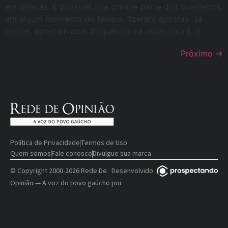
em loterias. É possível que grande parte dos brasileiros,
em algum momento do tempo, fizeram apostas. Já
outros, apostam com frequência na esperança […]
Próximo
→
Política de Privacidade
Termos de Uso
Quem somos
Fale conosco
Divulgue sua marca
© Copyright 2000-2026 Rede De
Desenvolvido
Opinião — A voz do povo gaúcho
por