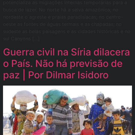
potencializa as migrações internas temporárias para a
busca de lazer. No norte há a selva amazônica; no
nordeste o agreste e praias paradisíacas; no centro-
oeste as fontes de águas termais e as chapadas; no
sudeste as belas paisagens e as cidades históricas e no
sul Canyons […]
Guerra civil na Síria dilacera
o País. Não há previsão de
paz | Por Dilmar Isidoro