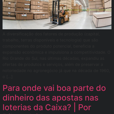
A diversificação dos fatores de produção (capital,
trabalho, terras disponíveis e tecnologia) que são
componentes do produto potencial, beneficia a
expansão econômica e impulsiona a competitividade. O
Rio Grande do Sul, nas últimas décadas, expandiu as
ofertas de produtos e serviços, além de preservar a
notoriedade no agronegócio já que na década de 1960,
o […]
Para onde vai boa parte do
dinheiro das apostas nas
loterias da Caixa? | Por