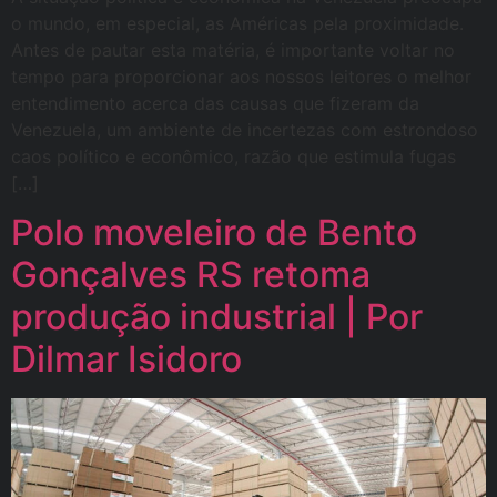
o mundo, em especial, as Américas pela proximidade.
Antes de pautar esta matéria, é importante voltar no
tempo para proporcionar aos nossos leitores o melhor
entendimento acerca das causas que fizeram da
Venezuela, um ambiente de incertezas com estrondoso
caos político e econômico, razão que estimula fugas
[…]
Polo moveleiro de Bento
Gonçalves RS retoma
produção industrial | Por
Dilmar Isidoro