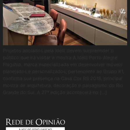
Projetos apoiados pela Idélli devem surpreender o
público que irá visitar a mostra A ldélli Porto Alegre
Flagship, marca especializada em desenvolver móveis
planejados e personalizados, pertencente ao Grupo K1,
confirma sua presença na Casa Cor RS 2018, principal
mostra de arquitetura, decoração e paisagismo do Rio
Grande do Sul. A 27ª edição acontecerá no […]