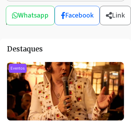
Compartilhe
Whatsapp
Facebook
Link
esta
notícia
Destaques