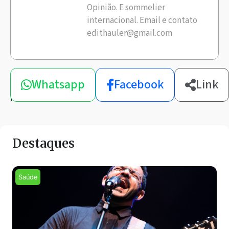
Opinião. E sommelier
internacional. Email e contato
edithauler@gmail.com
Compartilhe
Whatsapp
Facebook
Link
esta
notícia
Destaques