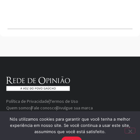
Política de Privacidade
Termos de Uso
Quem somos
Fale conosco
Divulgue sua marca
© Copyright 2000-2026 Rede De
Desenvolvido
Nós utilizamos cookies para garantir que você tenha a melhor
experiência em nosso site. Se você continua a usar este site,
Opinião — A voz do povo gaúcho
por
assumimos que você está satisfeito.