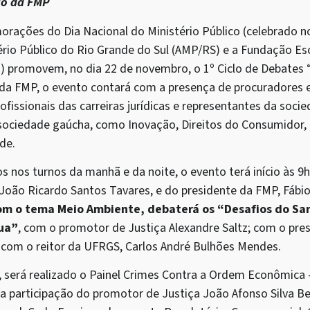
io da FMP
ações do Dia Nacional do Ministério Público (celebrado n
ério Público do Rio Grande do Sul (AMP/RS) e a Fundação Es
P) promovem, no dia 22 de novembro, o 1º Ciclo de Debates
 da FMP, o evento contará com a presença de procuradores
ofissionais das carreiras jurídicas e representantes da socie
sociedade gaúcha, como Inovação, Direitos do Consumidor,
de.
 nos turnos da manhã e da noite, o evento terá início às 9
João Ricardo Santos Tavares, e do presidente da FMP, Fábi
com o tema Meio Ambiente, debaterá os “Desafios do S
ua”
, com o promotor de Justiça Alexandre Saltz; com o pres
e com o reitor da UFRGS, Carlos André Bulhões Mendes.
, será realizado o Painel Crimes Contra a Ordem Econômica 
 a participação do promotor de Justiça João Afonso Silva Be