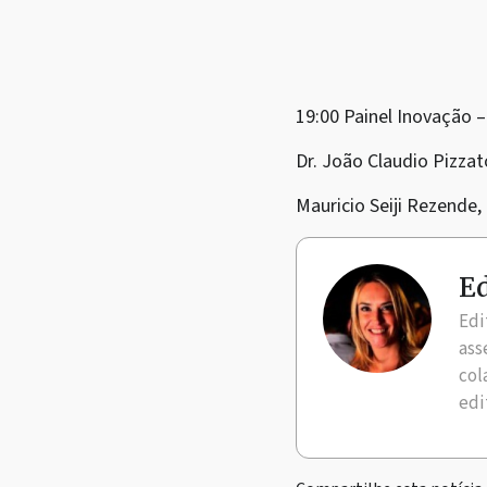
19:00 Painel Inovação –
Dr. João Claudio Pizza
Mauricio Seiji Rezende,
Ed
Edi
ass
col
edi