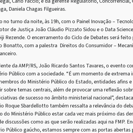
egal, Carlo Faccio; e da gerente Regulatório, Concorrencial,
nga, Daniela Chagas Filgueiras.
no turno da noite, às 19h, com o Painel Inovação – Tecnolo
otor de Justiça João Cláudio Pizzato Sidou e o Data Scienc
eiji Rezende. O encerramento do Ciclo de Debates será feit
io Bonatto, com a palestra Direitos do Consumidor – Meca
anceiro.
ente da AMP/RS, João Ricardo Santos Tavares, o evento con
ério Público com a sociedade. “É um momento de extrema i
embros do Ministério Público do Estado, entidades afins e a
tir sobre temas centrais, além de provocar uma reflexão sob
niciativas de sucesso no âmbito ministerial nacional”, destac
io Roque Sbardellotto também ressalta a relevância do deb
o do Ministério Público estar cada vez mais próximo das d
 de discussões como as que serão realizadas aqui na FMP. E
rio Público gaúcho, estamos sempre com as portas abertas