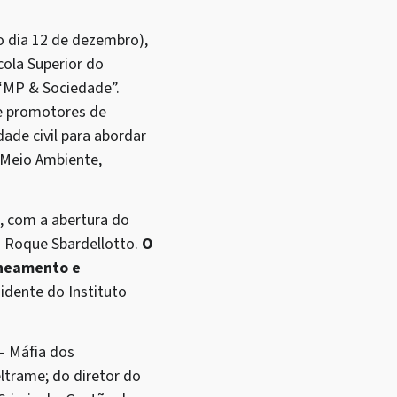
o dia 12 de dezembro),
cola Superior do
 “MP & Sociedade”.
 e promotores de
dade civil para abordar
 Meio Ambiente,
h, com a abertura do
o Roque Sbardellotto.
O
aneamento e
idente do Instituto
– Máfia dos
ltrame; do diretor do