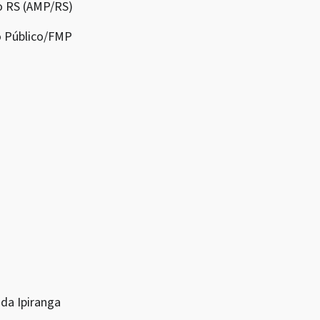
do RS (AMP/RS)
io Público/FMP
 da Ipiranga