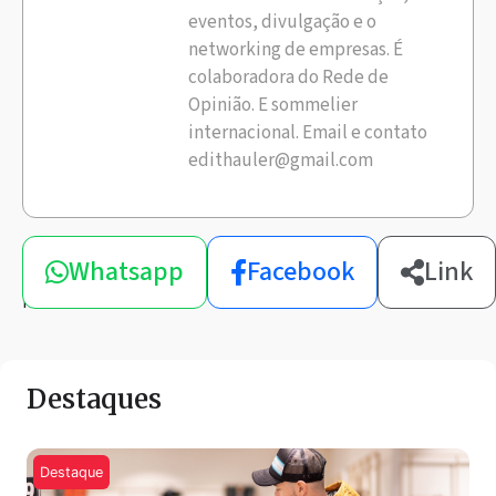
eventos, divulgação e o
networking de empresas. É
colaboradora do Rede de
Opinião. E sommelier
internacional. Email e contato
edithauler@gmail.com
Compartilhe
Whatsapp
Facebook
Link
esta
notícia
Destaques