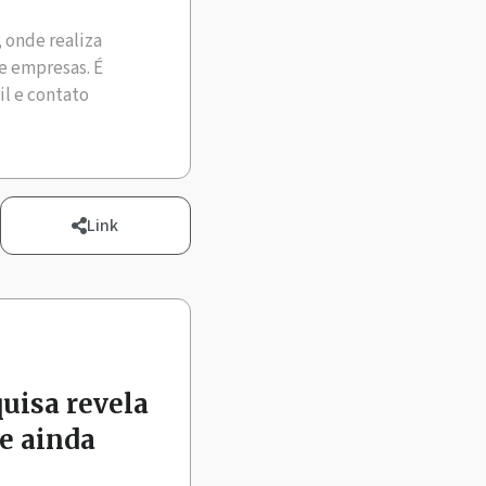
, onde realiza
e empresas. É
il e contato
Link
quisa revela
e ainda