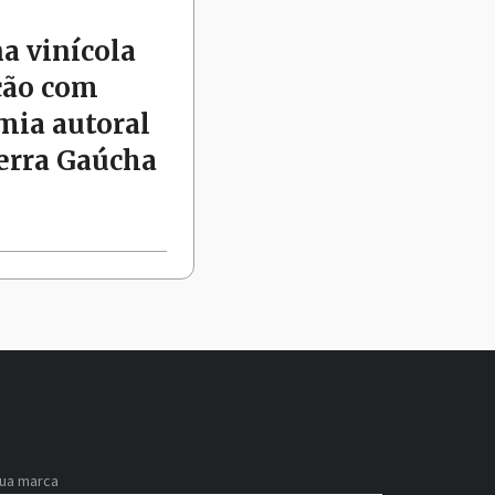
na vinícola
ção com
mia autoral
Serra Gaúcha
sua marca