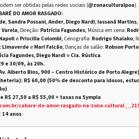
em ser obtidas pelas redes sociais (
@zonaculturalpoa
).
ABARÉ DO AMOR RASGADO:
de
,
Sandra Possani
,
Ander
,
Diego Nardi
,
Iassanã Martins
,
 Varela
; Direção:
Patrícia Fagundes
; Música em cena:
Rodr
Napoli
e
Priscilla Colombi
; Cenografia:
Rodrigo Shalako
; 
z Limaverde
e
Mari Falcão
; Danças de salão:
Robson Porto
ícia Fagundes
,
Diego Nardi
e
Cia. Rústica
.
9 e 30/09, às 20h.
Av. Alberto Bins, 900 – Centro Histórico de Porto Alegre
heteria): R$ 60,00 (50% de desconto para idosos, estud
ão)
e R$ 27,50 a R$ 55,00 + taxas na Sympla
.com.br/cabare-do-amor-rasgado-na-zona-cultural__2
:
14 anos
s