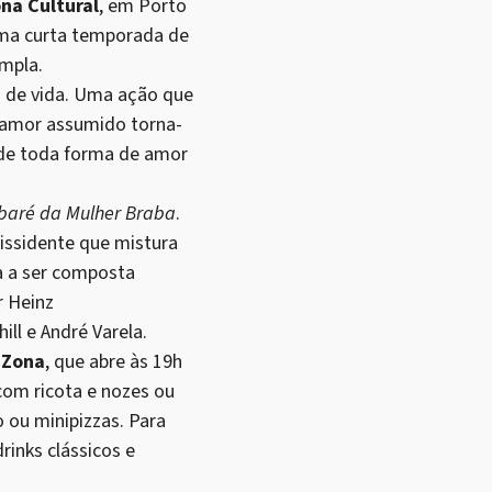
na Cultural
, em Porto
 uma curta temporada de
mpla.
 de vida. Uma ação que
o amor assumido torna-
de toda forma de amor
baré da Mulher Braba
.
issidente que mistura
a a ser composta
r Heinz
ill e André Varela.
Zona
, que abre às 19h
com ricota e nozes ou
 ou minipizzas. Para
rinks clássicos e