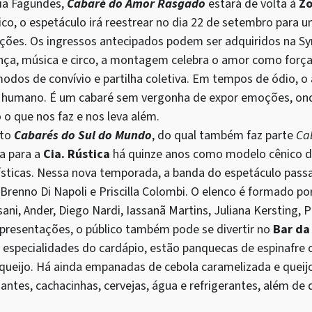
ia Fagundes,
Cabaré do Amor Rasgado
estará de volta à
Zo
lico, o espetáculo irá reestrear no dia 22 de setembro para
ções. Os ingressos antecipados podem ser adquiridos na Sy
ça, música e circo, a montagem
celebra o amor como força
modos de convívio e partilha coletiva. Em tempos de ódio, 
e humano. É um cabaré sem vergonha de expor emoções, on
o que nos faz e nos leva além.
to
Cabarés do Sul do Mundo
, do qual também faz parte
Ca
ia para a
Cia. Rústica
há quinze anos como modelo cênico d
tísticas. Nessa nova temporada, a banda do espetáculo pass
 Brenno Di Napoli e Priscilla Colombi. O elenco é formado po
ni, Ander, Diego Nardi, Iassanã Martins, Juliana Kersting, Ph
resentações, o público também pode se divertir no
Bar da
s especialidades do cardápio, estão panquecas de espinafre 
queijo. Há ainda empanadas de cebola caramelizada e queijo
antes, cachacinhas, cervejas, água e refrigerantes, além de d