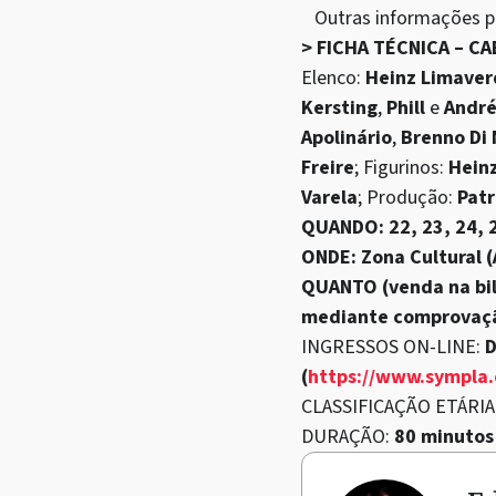
Outras informações pod
> FICHA TÉCNICA – C
Elenco:
Heinz Limaver
Kersting
,
Phill
e
André
Apolinário
,
Brenno Di 
Freire
; Figurinos:
Hein
Varela
; Produção:
Patr
QUANDO: 22, 23, 24, 2
ONDE: Zona Cultural (
QUANTO (venda na bil
mediante comprovaç
INGRESSOS ON-LINE:
D
(
https://www.sympla
CLASSIFICAÇÃO ETÁRIA
DURAÇÃO:
80 minuto