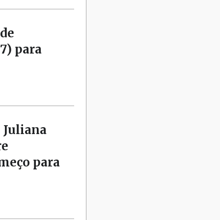
 de
7) para
 Juliana
re
omeço para