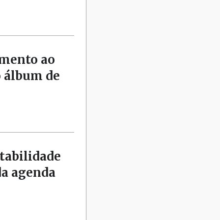
amento ao
o álbum de
tabilidade
da agenda