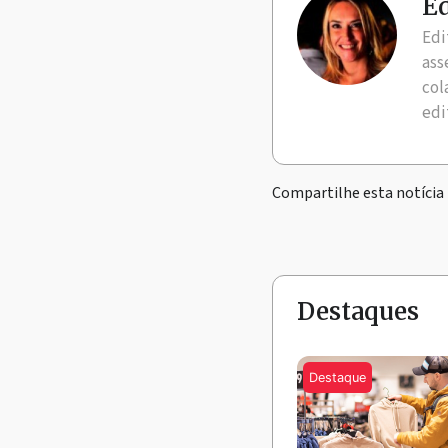
Ed
Edi
ass
col
edi
Compartilhe esta notícia
Destaques