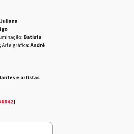
Juliana
igo
Iluminação:
Batista
; Arte gráfica:
André
)
antes e artistas
156042
)