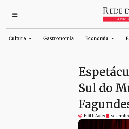
Cultura
Gastronomia
Economia
E
Espetácul
Sul do M
Fagunde
Edith Auler
setembro