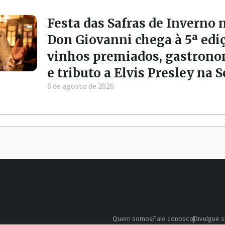
Festa das Safras de Inverno 
Don Giovanni chega à 5ª edi
vinhos premiados, gastrono
e tributo a Elvis Presley na 
6 de agosto de 2026
Quem somos
Fale conosco
Divulgue 