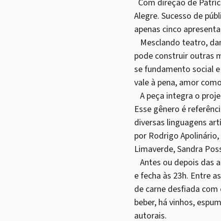
Com direção de Patríc
Alegre. Sucesso de púb
apenas cinco apresenta
Mesclando teatro, dan
pode construir outras 
se fundamento social 
vale à pena, amor como 
A peça integra o proje
Esse gênero é referênc
diversas linguagens ar
por Rodrigo Apolinário,
Limaverde, Sandra Possa
Antes ou depois das ap
e fecha às 23h. Entre a
de carne desfiada com 
beber, há vinhos, espum
autorais.