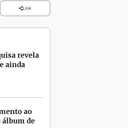
Link
quisa revela
e ainda
amento ao
o álbum de