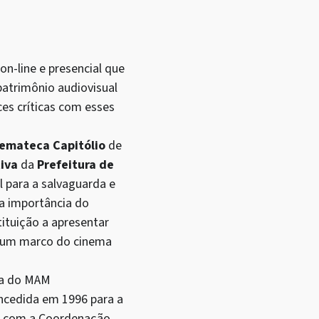
n-line e presencial que
atrimônio audiovisual
ces críticas com esses
emateca Capitólio
de
tiva
da
Prefeitura de
l para a salvaguarda e
 a importância do
ituição a apresentar
, um marco do cinema
ca do MAM
oncedida em 1996 para a
ia com a Coordenação