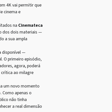
em 4K vai permitir que
de cinema e
itados na
Cinemateca
 dos dois materiais —
ndo a sua ampla
 disponível —
l. O primeiro episódio,
adores, agora, poderá
crítica ao milagre
rca um novo momento
ro. Como apenas o
blico não tinha
nhecer a real dimensão