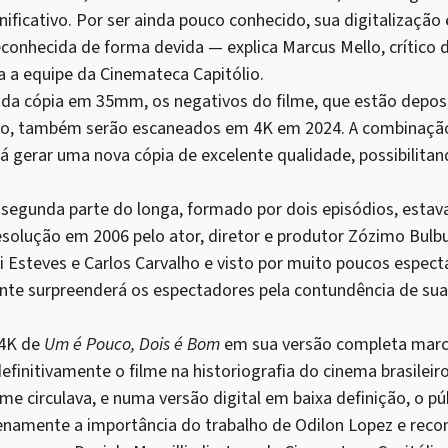
ficativo. Por ser ainda pouco conhecido, sua digitalização 
econhecida de forma devida — explica Marcus Mello, crítico 
a a equipe da Cinemateca Capitólio.
da cópia em 35mm, os negativos do filme, que estão depos
lo, também serão escaneados em 4K em 2024. A combinação
rá gerar uma nova cópia de excelente qualidade, possibilita
egunda parte do longa, formado por dois episódios, estava
esolução em 2006 pelo ator, diretor e produtor Zózimo Bulbu
i Esteves e Carlos Carvalho e visto por muito poucos espect
ente surpreenderá os espectadores pela contundência de sua 
 4K de
Um é Pouco, Dois é Bom
em sua versão completa ma
definitivamente o filme na historiografia do cinema brasilei
me circulava, e numa versão digital em baixa definição, o pú
lenamente a importância do trabalho de Odilon Lopez e reco