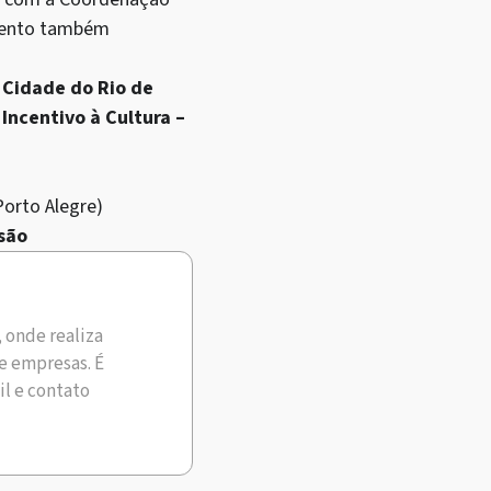
umento também
 Cidade do Rio de
 Incentivo à Cultura –
Porto Alegre)
são
, onde realiza
e empresas. É
il e contato