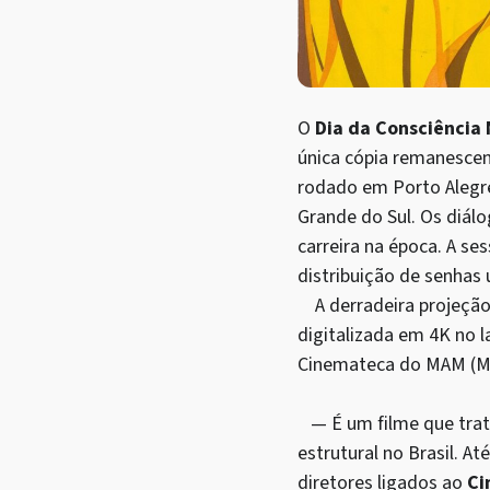
O
Dia da Consciência
única cópia remanescen
rodado em Porto Alegre
Grande do Sul. Os diál
carreira na época. A se
distribuição de senhas
A derradeira projeção 
digitalizada em 4K no la
Cinemateca do MAM (Mu
— É um filme que trata
estrutural no Brasil. A
diretores ligados ao
Ci