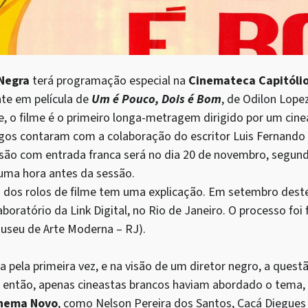
 Negra
terá programação especial na
Cinemateca Capitóli
te em película de
Um é Pouco, Dois é Bom
, de Odilon Lope
, o filme é o primeiro longa-metragem dirigido por um cine
ogos contaram com a colaboração do escritor Luis Fernando 
ssão com entrada franca será no dia 20 de novembro, segund
 uma hora antes da sessão.
dos rolos de filme tem uma explicação. Em setembro deste 
boratório da Link Digital, no Rio de Janeiro. O processo foi 
seu de Arte Moderna – RJ).
 pela primeira vez, e na visão de um diretor negro, a quest
té então, apenas cineastas brancos haviam abordado o tema,
nema Novo
, como Nelson Pereira dos Santos, Cacá Diegues 