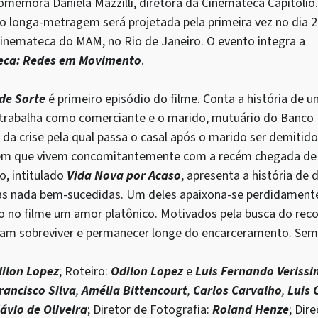
omemora Daniela Mazzilli, diretora da Cinemateca Capitólio.
o longa-metragem será projetada pela primeira vez no dia 
 Cinemateca do MAM, no Rio de Janeiro. O evento integra a
eca: Redes em Movimento
.
de Sorte
é primeiro episódio do filme. Conta a história de 
 trabalha como comerciante e o marido, mutuário do Banco 
 da crise pela qual passa o casal após o marido ser demiti
em que vivem concomitantemente com a recém chegada de se
, intitulado
Vida Nova por Acaso
, apresenta a história de
cias nada bem-sucedidas. Um deles apaixona-se perdidamente
do no filme um amor platônico. Motivados pela busca do re
am sobreviver e permanecer longe do encarceramento. Sem 
ilon Lopez
; Roteiro:
Odilon Lopez
e
Luis Fernando Veriss
rancisco Silva
,
Amélia Bittencourt
,
Carlos Carvalho
,
Luis 
lávio de Oliveira
; Diretor de Fotografia:
Roland Henze
; Dir