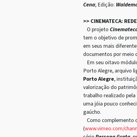
Cena
; Edição:
Waldema
>> CINEMATECA: RED
O projeto
Cinematec
tem o objetivo de prom
em seus mais diferentes
documentos por meio do
Em seu oitavo módulo
Porto Alegre, arquivo l
Porto Alegre
, institu
valorização do patrimôn
trabalho realizado pel
uma jóia pouco conheci
gaúcho.
Como complemento da p
(
www.vimeo.com/chan
série
Persona Grata
, 