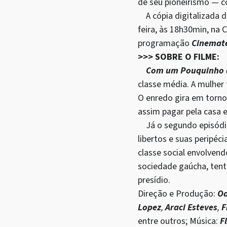
de seu pioneirismo — c
A cópia digitalizada d
feira, às 18h30min, na
programação
Cinemat
>>> SOBRE O FILME:
Com um Pouquinho 
classe média. A mulher
O enredo gira em torno
assim pagar pela casa 
Já o segundo episódio
libertos e suas peripé
classe social envolven
sociedade gaúcha, tent
presídio.
Direção e Produção:
Od
Lopez
,
Araci Esteves
,
F
entre outros; Música:
F