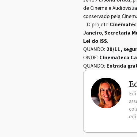
de Cinema e Audiovisua
conservado pela Cinema
O projeto
Cinematec
Janeiro
,
Secretaria M
Lei do ISS
.
QUANDO:
20/11, segun
ONDE:
Cinemateca Ca
QUANDO:
Entrada gra
Ed
Edi
ass
col
edi