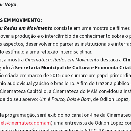
r Noya
;
ES EM MOVIMENTO:
a: Redes em Movimento
consiste em uma mostra de filmes o
over a produção e o intercâmbio de conhecimento sobre o p
 aspectos, desenvolvendo parcerias institucionais e interfa
 estímulo a uma reflexão interdisciplinar.
, a mostra
Cinemateca: Redes em Movimento
destaca a
Cin
igado à
Secretaria Municipal de Cultura e Economia Cria
ição criada em março de 2015 que cumpre um papel primordia
io audiovisual gaúcho e brasileiro. A fim de trazer a público
a Cinemateca Capitólio, a Cinemateca do MAM convidou a inst
da do seu acervo:
Um é Pouco, Dois é Bom
, de Odilon Lopez
rogramação, será exibido no canal on-line da Cinemate
nels/cinematecadomam
) uma entrevista de Odilon Lopez c
projeto de memória oral concebido pela APTC-RS em parcer