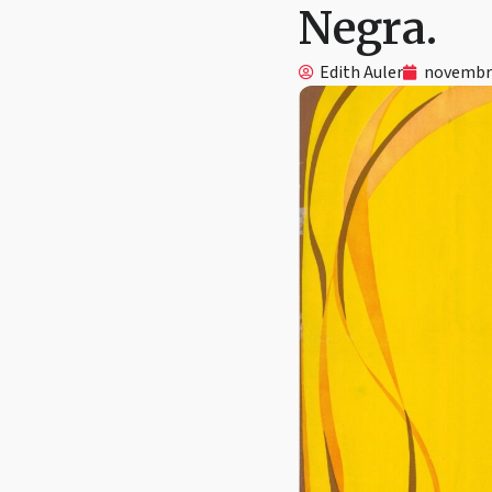
Negra.
Edith Auler
novembro