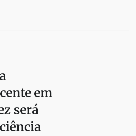
a
scente em
ez será
ciência