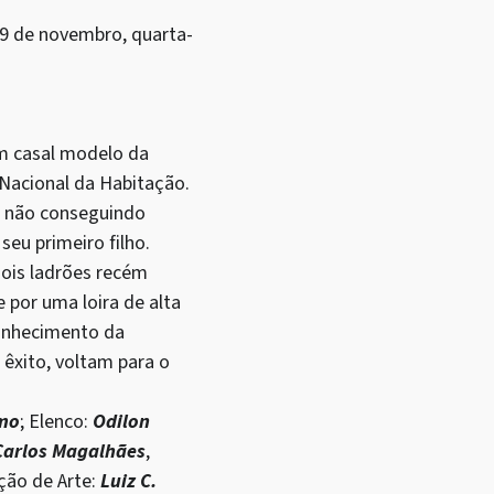
29 de novembro, quarta-
um casal modelo da
Nacional da Habitação.
do não conseguindo
u primeiro filho.
 dois ladrões recém
 por uma loira de alta
conhecimento da
êxito, voltam para o
imo
; Elenco:
Odilon
Carlos Magalhães
,
eção de Arte:
Luiz C.