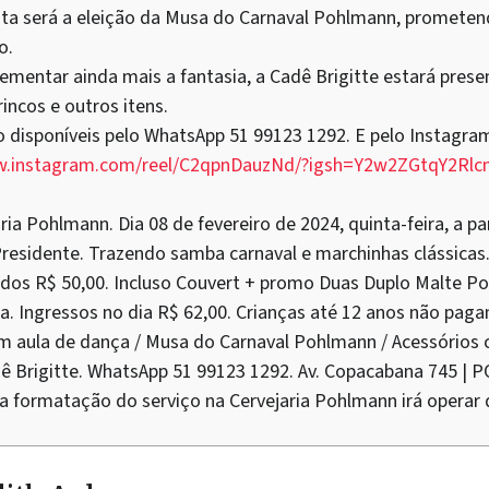
esta será a eleição da Musa do Carnaval Pohlmann, promet
o.
rementar ainda mais a fantasia, a Cadê Brigitte estará pres
rincos e outros itens.
 disponíveis pelo WhatsApp 51 99123 1292. E pelo Instagr
w.instagram.com/reel/C2qpnDauzNd/?igsh=Y2w2ZGtqY2Rlc
ria Pohlmann. Dia 08 de fevereiro de 2024, quinta-feira, a p
Presidente. Trazendo samba carnaval e marchinhas clássica
ados R$ 50,00. Incluso Couvert + promo Duas Duplo Malte P
ca. Ingressos no dia R$ 62,00. Crianças até 12 anos não pag
om aula de dança / Musa do Carnaval Pohlmann / Acessórios c
dê Brigitte. WhatsApp 51 99123 1292. Av. Copacabana 745 | 
 a formatação do serviço na Cervejaria Pohlmann irá operar 