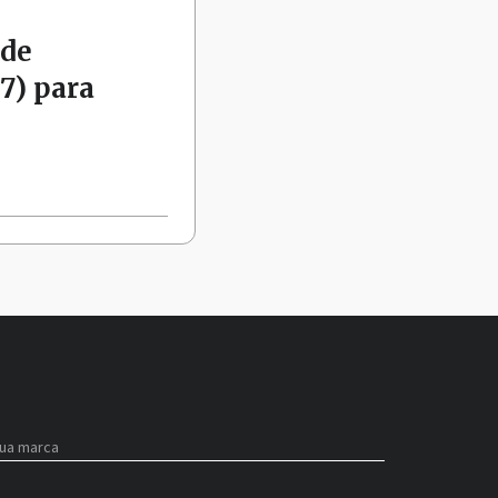
 de
7) para
sua marca