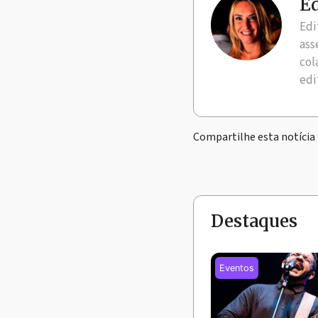
Ed
Edi
ass
col
edi
Compartilhe esta notícia
Destaques