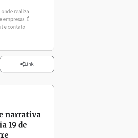
, onde realiza
e empresas. É
il e contato
Link
 narrativa
a 19 de
gre