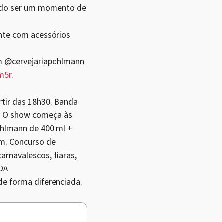
endo ser um momento de
ente com acessórios
am @cervejariapohlmann
m5r
.
artir das 18h30. Banda
s. O show começa às
ohlmann de 400 ml +
am. Concurso de
arnavalescos, tiaras,
POA
de forma diferenciada.