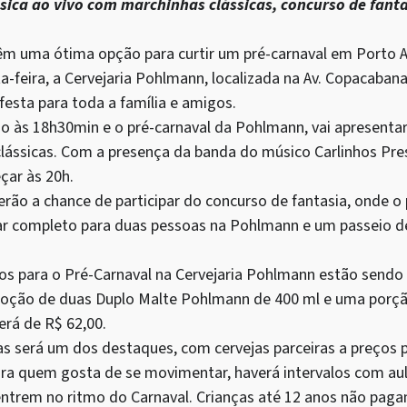
ica ao vivo com marchinhas clássicas, concurso de fanta
têm uma ótima opção para curtir um pré-carnaval em Porto A
ta-feira, a Cervejaria Pohlmann, localizada na Av. Copacabana
sta para toda a família e amigos.
ício às 18h30min e o pré-carnaval da Pohlmann, vai apresent
clássicas. Com a presença da banda do músico Carlinhos Pre
ar às 20h.
terão a chance de participar do concurso de fantasia, onde o 
 completo para duas pessoas na Pohlmann e um passeio de 
os para o Pré-Carnaval na Cervejaria Pohlmann estão sendo 
moção de duas Duplo Malte Pohlmann de 400 ml e uma porção
erá de R$ 62,00.
jas será um dos destaques, com cervejas parceiras a preços
ara quem gosta de se movimentar, haverá intervalos com au
ntrem no ritmo do Carnaval. Crianças até 12 anos não paga