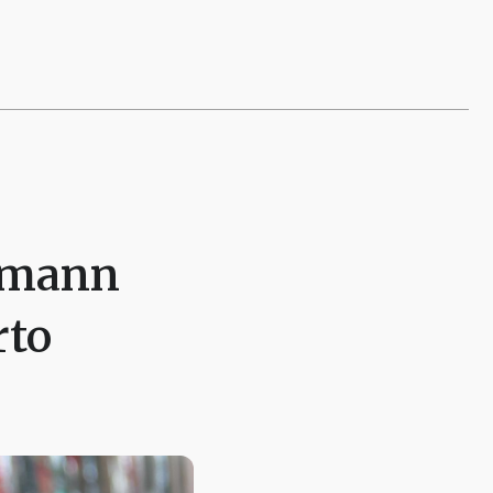
hlmann
rto