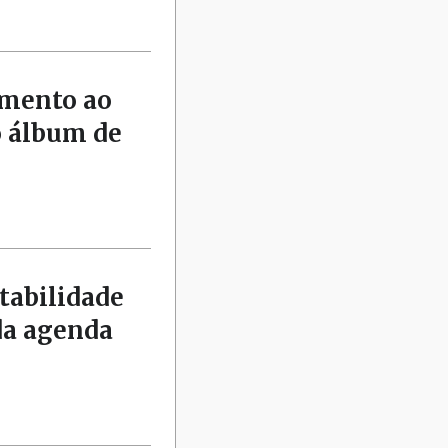
amento ao
o álbum de
tabilidade
da agenda