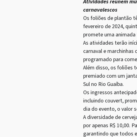
Atividades reúnem mús
carnavalescos
Os foliões de plantão 
fevereiro de 2024, quin
promete uma animada fe
As atividades terão in
carnaval e marchinhas 
programado para começ
Além disso, os foliões 
premiado com um jantar
Sul no Rio Guaíba.
Os ingressos antecipad
incluindo couvert, pro
dia do evento, o valor s
A diversidade de cerve
por apenas R$ 10,00. P
garantindo que todos e