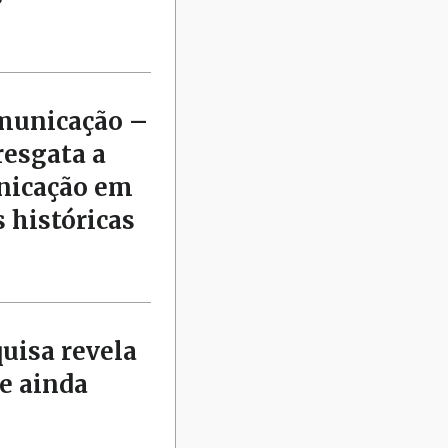
municação –
resgata a
nicação em
 históricas
quisa revela
e ainda