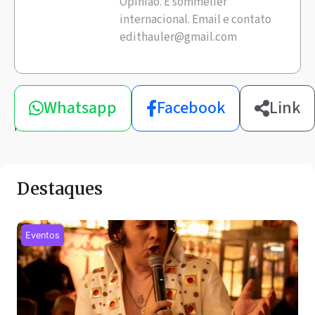
Opinião. E sommelier
internacional. Email e contato
edithauler@gmail.com
Compartilhe
Whatsapp
Facebook
Link
esta
notícia
Destaques