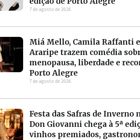
edição de Porto Alegre
7 de agosto de 2026
Miá Mello, Camila Raffanti e
Araripe trazem comédia sob
menopausa, liberdade e rec
Porto Alegre
7 de agosto de 2026
Festa das Safras de Inverno 
Don Giovanni chega à 5ª edi
vinhos premiados, gastrono