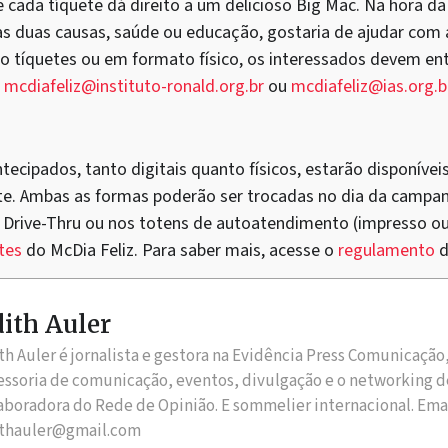
e cada tíquete dá direito a um delicioso Big Mac. Na hora 
as duas causas, saúde ou educação, gostaria de ajudar com a
o tíquetes ou em formato físico, os interessados devem e
s
mcdiafeliz@instituto-ronald.org.br
ou
mcdiafeliz@ias.org.b
tecipados, tanto digitais quanto físicos, estarão disponíveis
te. Ambas as formas poderão ser trocadas no dia da campa
 Drive-Thru ou nos totens de autoatendimento (impresso ou n
tes
do McDia Feliz. Para saber mais, acesse o
regulamento
d
ith Auler
th Auler é jornalista e gestora na Evidência Press Comunicação
essoria de comunicação, eventos, divulgação e o networking d
aboradora do Rede de Opinião. E sommelier internacional. Ema
thauler@gmail.com