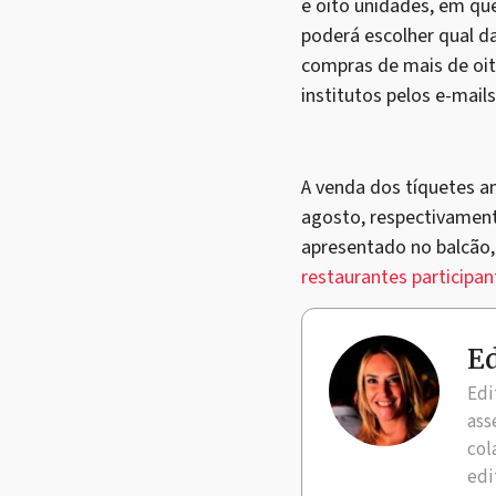
e oito unidades, em qu
poderá escolher qual d
compras de mais de oit
institutos pelos e-mail
A venda dos tíquetes an
agosto, respectivamen
apresentado no balcão,
restaurantes participan
Ed
Edi
ass
col
edi