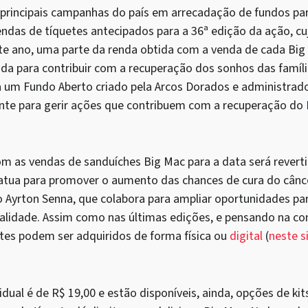
 principais campanhas do país em arrecadação de fundos par
 vendas de tíquetes antecipados para a 36ª edição da ação, 
te ano, uma parte da renda obtida com a venda de cada Big
ada para contribuir com a recuperação dos sonhos das famíl
 a um Fundo Aberto criado pela Arcos Dorados e administrado
te para gerir ações que contribuem com a recuperação do R
m as vendas de sanduíches Big Mac para a data será reverti
tua para promover o aumento das chances de cura do câncer
uto Ayrton Senna, que colabora para ampliar oportunidades pa
alidade. Assim como nas últimas edições, e pensando na co
tes podem ser adquiridos de forma física ou
digital
(
neste s
idual é de R$ 19,00 e estão disponíveis, ainda, opções de kit