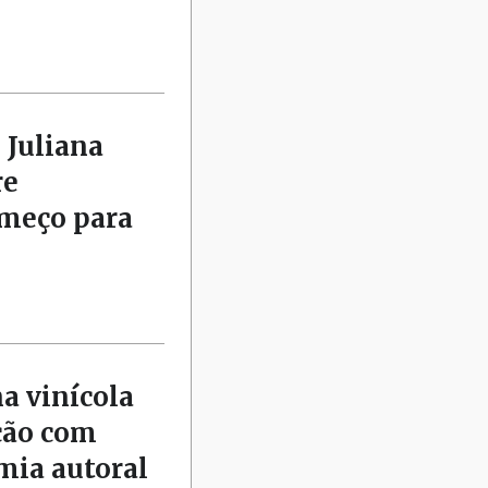
 Juliana
re
omeço para
na vinícola
ção com
mia autoral