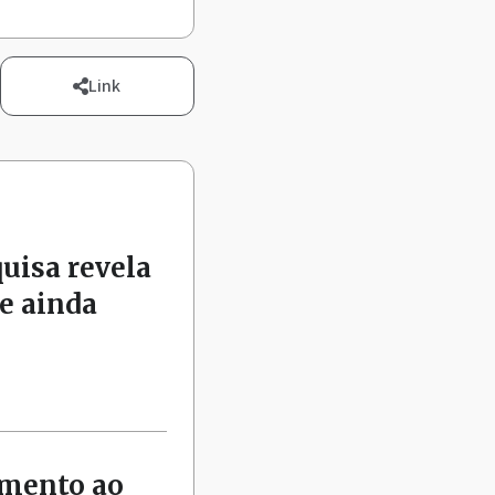
Link
quisa revela
e ainda
amento ao