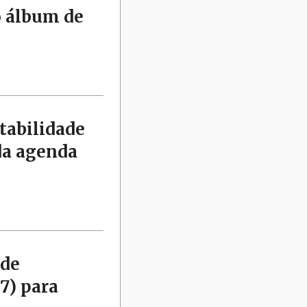
o álbum de
tabilidade
da agenda
 de
7) para