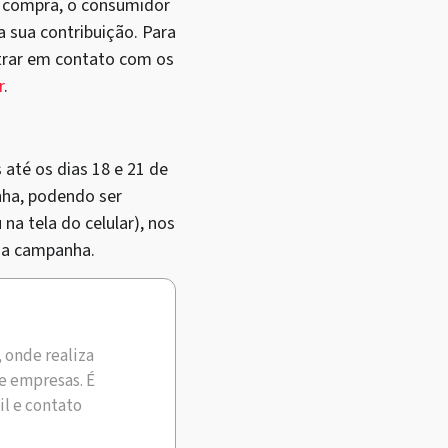
da compra, o consumidor
 sua contribuição. Para
ntrar em contato com os
r
.
 até os dias 18 e 21 de
nha, podendo ser
a tela do celular), nos
a campanha.
, onde realiza
e empresas. É
il e contato