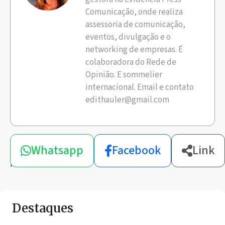
Comunicação, onde realiza
assessoria de comunicação,
eventos, divulgação e o
networking de empresas. É
colaboradora do Rede de
Opinião. E sommelier
internacional. Email e contato
edithauler@gmail.com
Compartilhe
Whatsapp
Facebook
Link
esta
notícia
Destaques