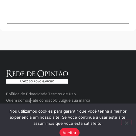
Política de Privacidade
Termos de Uso
Quem somos
Fale conosco
Divulgue sua marca
© Copyright 2000-2026 Rede De
Desenvolvido
Nós utilizamos cookies para garantir que você tenha a melhor
experiência em nosso site. Se você continua a usar este site,
Opinião — A voz do povo gaúcho
por
assumimos que você está satisfeito.
Aceitar