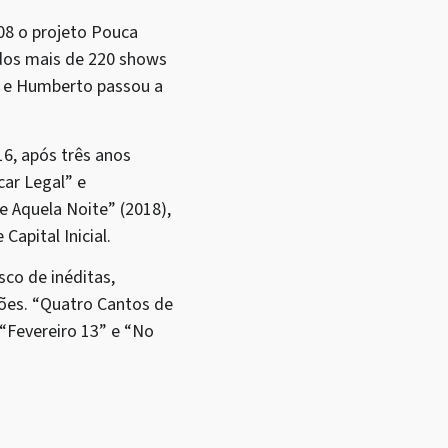
08 o projeto Pouca
ados mais de 220 shows
ê e Humberto passou a
16, após três anos
car Legal” e
e Aquela Noite” (2018),
apital Inicial.
sco de inéditas,
ões. “Quatro Cantos de
“Fevereiro 13” e “No