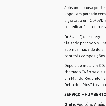
Após uma pausa por te
Vogal, em parceria com
e gravado um CD/DVD ao
se dedicar à sua carreir
“inSULar”, que chegou à
viajando por todo o Bra
acompanhada de dois no
com três composições fe
Depois de mais um CD/DV
chamado “Não Vejo a H
um Mundo Redondo” sai
Delta dos Rios” foram 
SERVIÇO – HUMBERTO
Onde:
Auditório Araújo