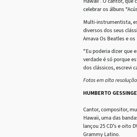
Hawaii”. O cantor, que 
celebrar os álbuns “Acu
Multi-instrumentista, e
diversos dos seus clá
Amava Os Beatles e os 
“Eu poderia dizer que e
verdade é só porque es
dos clássicos, escrevi c
Fotos em alta resoluçã
HUMBERTO GESSING
Cantor, compositor, mu
Hawaii, uma das bandas 
lançou 25 CD’s e oito 
Grammy Latino.