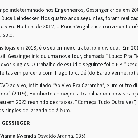
mpo indeterminado nos Engenheiros, Gessinger criou em 20
 Duca Leindecker. Nos quatro anos seguintes, foram realiz
 vivo. No final de 2012, o Pouca Vogal encerrou a sua turn
a solo.
s lojas em 2013, é o seu primeiro trabalho individual. Em 20
sil, Gessinger iniciou uma nova tour, chamada “Louco Pra Fi
vos singles. O trabalho de estúdio seguinte foi o EP “Desd
itas em parceria com Tiago Iorc, Dé (do Barão Vermelho) e C
D ao vivo, intitulado “Ao Vivo Pra Caramba”, e um outro di
ora” (2019), Humberto começou a trabalhar em novas canç
u em 2023 reunindo dez faixas. “Começa Tudo Outra Vez”, 
os singles de largada do álbum.
 GESSINGER
 Vianna (Avenida Osvaldo Aranha, 685)