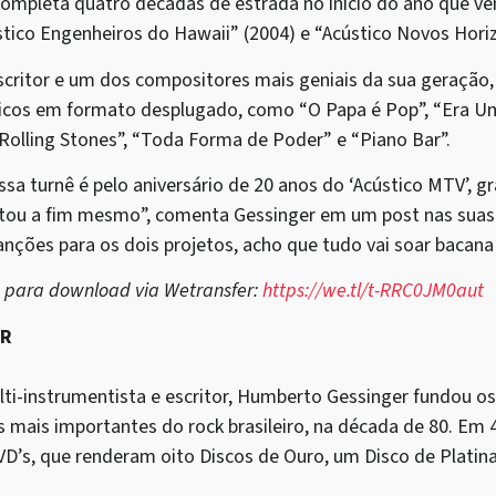
completa quatro décadas de estrada no início do ano que ve
́stico Engenheiros do Hawaii” (2004) e “Acústico Novos Hori
scritor e um dos compositores mais geniais da sua geração,
ssicos em formato desplugado, como “O Papa é Pop”, “Era
Rolling Stones”, “Toda Forma de Poder” e “Piano Bar”.
ssa turnê é pelo aniversário de 20 anos do ‘Acústico MTV’, 
tou a fim mesmo”, comenta Gessinger em um post nas suas 
anções para os dois projetos, acho que tudo vai soar bacana e 
o para download via Wetransfer:
https://we.tl/t-RRC0JM0aut
ER
lti-instrumentista e escritor, Humberto Gessinger fundou o
mais importantes do rock brasileiro, na década de 80. Em 40
DVD’s, que renderam oito Discos de Ouro, um Disco de Platin