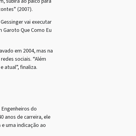
m, subirá ao palco para
zontes” (2007).
 Gessinger vai executar
 Um Garoto Que Como Eu
gravado em 2004, mas na
redes sociais. “Além
atual”, finaliza.
s Engenheiros do
 anos de carreira, ele
a e uma indicação ao