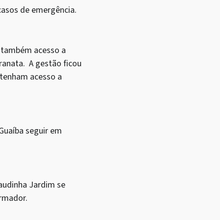
casos de emergência.
os também acesso a
ranata. A gestão ficou
s tenham acesso a
Guaíba seguir em
audinha Jardim se
ormador.