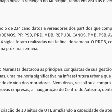
Chapa busca a reeleição no Município, tendo em vista as dive
.
poio de 234 candidatos a vereadores dos partidos que com
ODEMOS, PP, PSD, PRD, MDB, REPUBLICANOS, PMB, PSB, AV
4 siglas foram realizadas neste final de semana. O PRTB, c
o na próxima semana.
o Maranata destacou as principais conquistas de sua gestão
s, uma melhoria significativa na infraestrutura urbana que
ade de vida dos moradores. Além disso, ressaltou a compra 
 novas empresas, a inauguração do Centro do Autismo, dentr
a criação de 10 leitos de UTI, ampliando a capacidade de a