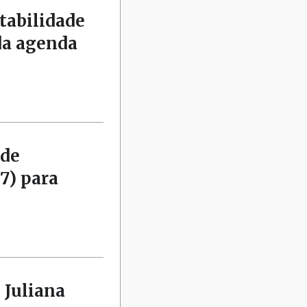
tabilidade
da agenda
 de
7) para
 Juliana