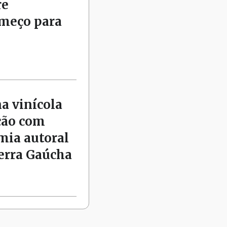
re
omeço para
na vinícola
ção com
mia autoral
Serra Gaúcha