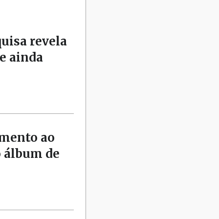
quisa revela
e ainda
amento ao
o álbum de