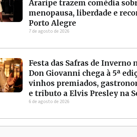
Araripe trazem comédia sob
menopausa, liberdade e rec
Porto Alegre
7 de agosto de 2026
Festa das Safras de Inverno 
Don Giovanni chega à 5ª edi
vinhos premiados, gastrono
e tributo a Elvis Presley na 
6 de agosto de 2026