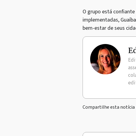
O grupo está confiante 
implementadas, Guaíba 
bem-estar de seus cida
Ed
Edi
ass
col
edi
Compartilhe esta notícia