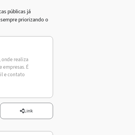
as públicas já
sempre priorizando o
, onde realiza
e empresas. É
il e contato
Link