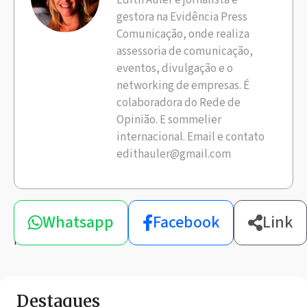
gestora na Evidência Press
Comunicação, onde realiza
assessoria de comunicação,
eventos, divulgação e o
networking de empresas. É
colaboradora do Rede de
Opinião. E sommelier
internacional. Email e contato
edithauler@gmail.com
Compartilhe
Whatsapp
Facebook
Link
esta
notícia
Destaques