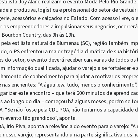
estilista Joy Alano realizam o evento Moda Pelo Rio Grande do
deia produtiva, logística e profissional do setor de vestuário
ngerie, acessórios e calçados no Estado. Com acesso livre, 
r os empreendedores a impulsionar seus negócios, ocorrerá
o Bourbon Country, das 9h às 19h.
o pela estilista natural de Blumenau (SC), região também im
o, o RS enfrentou a maior tragédia climática de sua histór
 do setor, o evento deverá receber caravanas de todos os
informação qualificada, ajudar o varejo a se fortalecer e s
ilhamento de conhecimento para ajudar a motivar os empr
e nas enchentes: “A água leva tudo, menos o conhecimento”.
rganizar este encontro – que terá 600 minutos de aprendiza
tes ao longo do dia – começou há alguns meses, porém se tor
. “Se não fosse pela CDL POA, não teríamos a capacidade d
m evento tão grandioso”, aponta.
, Irio Piva, aponta a relevância do evento para o varejo: “A
o nosso varejo, representando uma parte significativa dos 