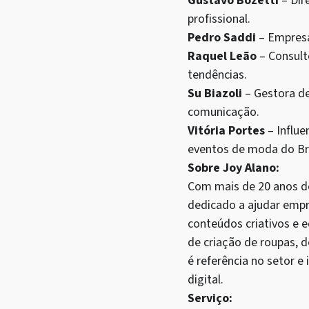
Gustavo Bozetti
– Dir
profissional.
Pedro Saddi
– Empresá
Raquel Leão
– Consult
tendências.
Su Biazoli
– Gestora d
comunicação.
Vitória Portes
– Influe
eventos de moda do Bras
Sobre Joy Alano:
Com mais de 20 anos de
dedicado a ajudar emp
conteúdos criativos e 
de criação de roupas, 
é referência no setor e
digital.
Serviço: