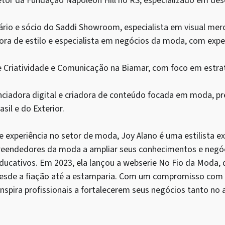
etor da Fundação Napoleon Hill no RS, especializado em de
rio e sócio do Saddi Showroom, especialista em visual mer
ora de estilo e especialista em negócios da moda, com expe
e Criatividade e Comunicação na Biamar, com foco em estra
nciadora digital e criadora de conteúdo focada em moda, p
il e do Exterior.
 experiência no setor de moda, Joy Alano é uma estilista e
reendedores da moda a ampliar seus conhecimentos e negó
educativos. Em 2023, ela lançou a webserie No Fio da Moda, 
desde a fiação até a estamparia. Com um compromisso com a
 inspira profissionais a fortalecerem seus negócios tanto no