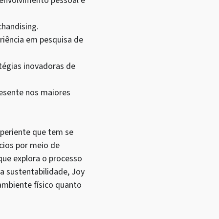
senvolvimento pessoal e
chandising.
riência em pesquisa de
tégias inovadoras de
resente nos maiores
xperiente que tem se
cios por meio de
que explora o processo
 sustentabilidade, Joy
 ambiente físico quanto