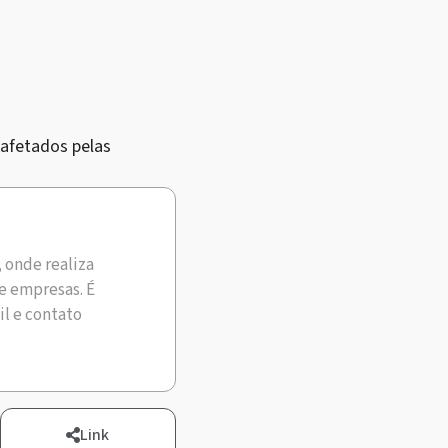
 afetados pelas
, onde realiza
e empresas. É
il e contato
Link