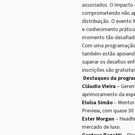
associados. O impacto 
comprometendo não ape
distribuição. O evento
e conhecimento prático
momento tão desafiado
Com uma programação d
também estão apoiando 
superar os desafios en
inscrições são gratuit
Destaques da progra
Cláudio Vieira
– Geren
aprimoramento da exper
Eloísa Simão
– Mentor
Preview, com quase 30 
Ester Morgan
– Headhu
mercado de luxo.