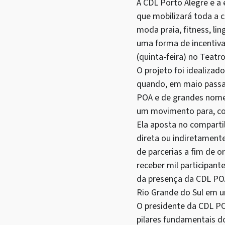
A CDL Porto Alegre e a 
que mobilizará toda a ca
moda praia, fitness, li
uma forma de incentiva
(quinta-feira) no Teatr
O projeto foi idealizad
quando, em maio passad
POA e de grandes nomes
um movimento para, com 
Ela aposta no compart
direta ou indiretament
de parcerias a fim de o
receber mil participan
da presença da CDL POA
Rio Grande do Sul em u
O presidente da CDL POA
pilares fundamentais d