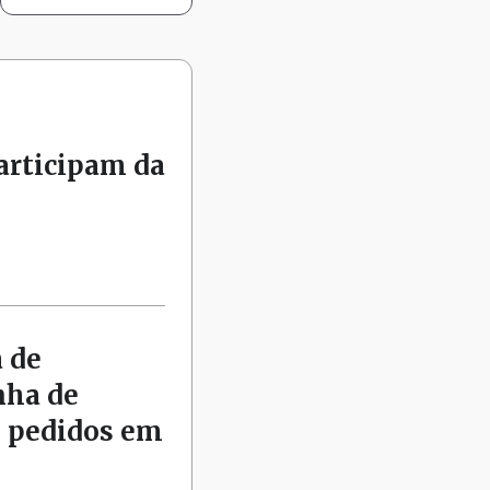
articipam da
 de
nha de
s pedidos em