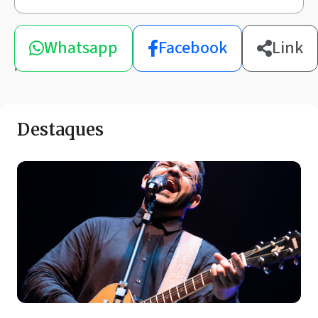
Compartilhe
Whatsapp
Facebook
Link
esta
notícia
Destaques