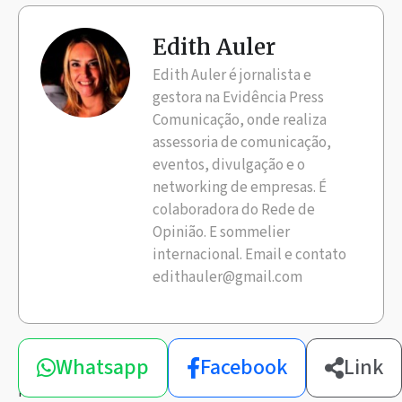
Edith Auler
Edith Auler é jornalista e
gestora na Evidência Press
Comunicação, onde realiza
assessoria de comunicação,
eventos, divulgação e o
networking de empresas. É
colaboradora do Rede de
Opinião. E sommelier
internacional. Email e contato
edithauler@gmail.com
Compartilhe
Whatsapp
Facebook
Link
esta
notícia